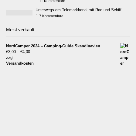
11 Kommentare
Unterwegs am Telemarkkanal mit Rad und Schiff
7 Kommentare
Meist verkauft
NordCamper 2024 – Camping-Guide Skandinavien
€
3,00
–
€
4,00
zzgl.
Versandkosten
NordCamper 2026 – Camping-Guide für
Skandinavien/Nordeuropa
€
8,49
–
€
13,90