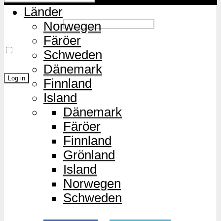
Länder
Password
Norwegen
Färöer
Remember Me
Schweden
Dänemark
Finnland
Island
Lost Password?
Dänemark
Färöer
Finnland
Grönland
Island
Norwegen
Schweden