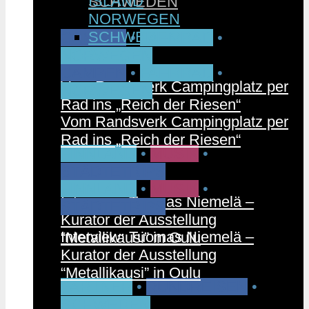
ISLAND
SCHWEDEN
NORWEGEN
SCHWEDEN
CAMPEN
•
FAHRRAD
•
NORWEGEN
CAMPEN
•
FAHRRAD
•
Vom Randsverk Campingplatz per
NORWEGEN
Rad ins „Reich der Riesen“
Vom Randsverk Campingplatz per
Rad ins „Reich der Riesen“
FINNLAND
•
MUSIK
•
STÄDTETRIPS
FINNLAND
•
MUSIK
•
Interview: Tuomas Niemelä –
STÄDTETRIPS
Kurator der Ausstellung
Interview: Tuomas Niemelä –
“Metallikausi” in Oulu
Kurator der Ausstellung
“Metallikausi” in Oulu
PARTNER
•
RUNDREISEN
•
SCHWEDEN