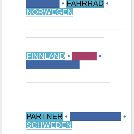
CAMPEN
•
FAHRRAD
•
NORWEGEN
Vom Randsverk Campingplatz per
Rad ins „Reich der Riesen“
FINNLAND
•
MUSIK
•
STÄDTETRIPS
Interview: Tuomas Niemelä –
Kurator der Ausstellung
“Metallikausi” in Oulu
PARTNER
•
RUNDREISEN
•
SCHWEDEN