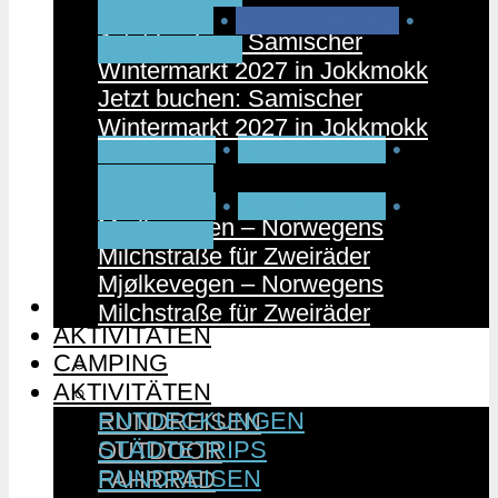
PARTNER
•
RUNDREISEN
•
Jetzt buchen: Samischer
SCHWEDEN
Wintermarkt 2027 in Jokkmokk
Jetzt buchen: Samischer
Wintermarkt 2027 in Jokkmokk
FAHRRAD
•
NORWEGEN
•
PARTNER
FAHRRAD
•
NORWEGEN
•
Mjølkevegen – Norwegens
PARTNER
Milchstraße für Zweiräder
Mjølkevegen – Norwegens
CAMPING
Milchstraße für Zweiräder
AKTIVITÄTEN
CAMPING
ENTDECKUNGEN
AKTIVITÄTEN
STÄDTETRIPS
ENTDECKUNGEN
RUNDREISEN
STÄDTETRIPS
OUTDOOR
RUNDREISEN
FAHRRAD