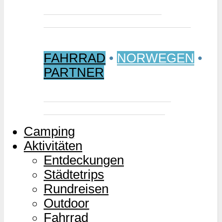
Jetzt buchen: Samischer
Wintermarkt 2027 in Jokkmokk
FAHRRAD
•
NORWEGEN
•
PARTNER
Mjølkevegen – Norwegens
Milchstraße für Zweiräder
Camping
Aktivitäten
Entdeckungen
Städtetrips
Rundreisen
Outdoor
Fahrrad