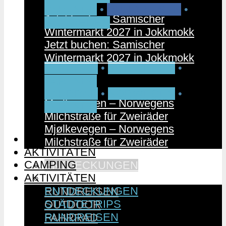
PARTNER
•
RUNDREISEN
•
Jetzt buchen: Samischer
SCHWEDEN
Wintermarkt 2027 in Jokkmokk
Jetzt buchen: Samischer
Wintermarkt 2027 in Jokkmokk
FAHRRAD
•
NORWEGEN
•
PARTNER
FAHRRAD
•
NORWEGEN
•
Mjølkevegen – Norwegens
PARTNER
Milchstraße für Zweiräder
Mjølkevegen – Norwegens
CAMPING
Milchstraße für Zweiräder
AKTIVITÄTEN
CAMPING
ENTDECKUNGEN
AKTIVITÄTEN
STÄDTETRIPS
ENTDECKUNGEN
RUNDREISEN
STÄDTETRIPS
OUTDOOR
RUNDREISEN
FAHRRAD