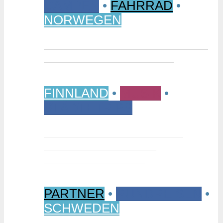
CAMPEN
•
FAHRRAD
•
NORWEGEN
Vom Randsverk Campingplatz per
Rad ins „Reich der Riesen“
FINNLAND
•
MUSIK
•
STÄDTETRIPS
Interview: Tuomas Niemelä –
Kurator der Ausstellung
“Metallikausi” in Oulu
PARTNER
•
RUNDREISEN
•
SCHWEDEN