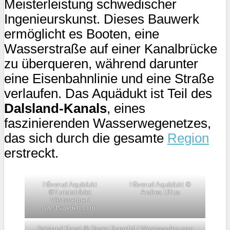
Meisterleistung schwedischer
Ingenieurskunst. Dieses Bauwerk
ermöglicht es Booten, eine
Wasserstraße auf einer Kanalbrücke
zu überqueren, während darunter
eine Eisenbahnlinie und eine Straße
verlaufen. Das Aquädukt ist Teil des
Dalsland-Kanals
, eines
faszinierenden Wasserwegenetzes,
das sich durch die gesamte
Region
erstreckt.
Håverud Aquädukt
Håverud Aquädukt ©
©Turiststrådet
Andrea Ullius
Västsverige /
westsweden.com
Dalsland Kanal © Roger Borgelid / Westsweden.com