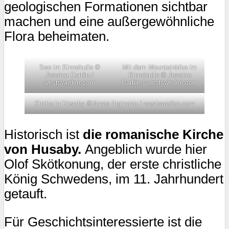
geologischen Formationen sichtbar
machen und eine außergewöhnliche
Flora beheimaten.
See im Kinnekulle ©
Mit dem Mountainbike im
Jessica Carlén /
Kinnekulle © Jessica
westsweden.com
Carlén / westsweden.com
Kirche in Husaby ©Jonas Ingmann / westsweden.com
Historisch ist
die romanische Kirche
von Husaby.
Angeblich wurde hier
Olof Skötkonung, der erste christliche
König Schwedens, im 11. Jahrhundert
getauft.
Für Geschichtsinteressierte ist die