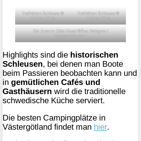
Trollhättan Schleuse ©
Trollhättan Schleuse ©
Andrea Ullius
Andrea Ullius
Die Juno im Göta Kanal ©Åsa Dahlgren /
westsweden.com
Highlights sind die
historischen
Schleusen
, bei denen man Boote
beim Passieren beobachten kann und
in
gemütlichen Cafés und
Gasthäusern
wird die traditionelle
schwedische Küche serviert.
Die besten Campingplätze in
Västergötland findet man
hier
.