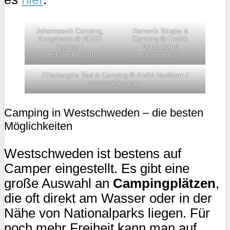
Johannesvik Camping,
Ramsvik Stugby &
Kungshamn © NORR
Camping © Fredrik
Agency /
Schenholm/
westsweden.com
westsweden.com
Otterbergets Bad & Camping © André Nordblom /
westsweden.com
Camping in Westschweden – die besten
Möglichkeiten
Westschweden ist bestens auf
Camper eingestellt. Es gibt eine
große Auswahl an
Campingplätzen
,
die oft direkt am Wasser oder in der
Nähe von Nationalparks liegen. Für
noch mehr Freiheit kann man auf