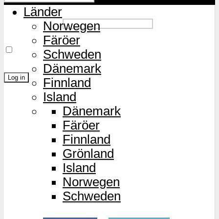
Länder
Password
Norwegen
Färöer
Remember Me
Schweden
Dänemark
Finnland
Island
Lost Password?
Dänemark
Färöer
Finnland
Grönland
Island
Norwegen
Schweden