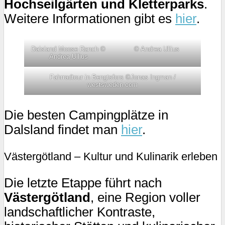
Hochseilgärten und Kletterparks
.
Weitere Informationen gibt es
hier
.
Dalsland Moose Ranch ©
© Andrea Ullius
Andrea Ullius
Fahrradtour in Bengtsfors ©Jonas Ingman /
westsweden.com
Die besten Campingplätze in
Dalsland findet man
hier
.
Västergötland – Kultur und Kulinarik erleben
Die letzte Etappe führt nach
Västergötland
, eine Region voller
landschaftlicher Kontraste,