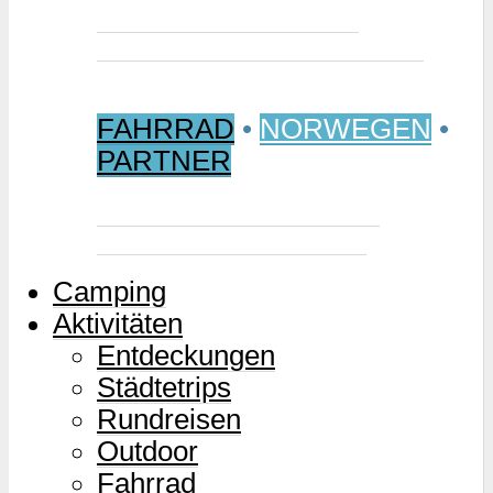
Jetzt buchen: Samischer
Wintermarkt 2027 in Jokkmokk
FAHRRAD
•
NORWEGEN
•
PARTNER
Mjølkevegen – Norwegens
Milchstraße für Zweiräder
Camping
Aktivitäten
Entdeckungen
Städtetrips
Rundreisen
Outdoor
Fahrrad