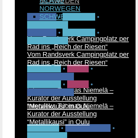
ISLAND
SCHWEDEN
NORWEGEN
SCHWEDEN
CAMPEN
•
FAHRRAD
•
NORWEGEN
CAMPEN
•
FAHRRAD
•
Vom Randsverk Campingplatz per
NORWEGEN
Rad ins „Reich der Riesen“
Vom Randsverk Campingplatz per
Rad ins „Reich der Riesen“
FINNLAND
•
MUSIK
•
STÄDTETRIPS
FINNLAND
•
MUSIK
•
Interview: Tuomas Niemelä –
STÄDTETRIPS
Kurator der Ausstellung
Interview: Tuomas Niemelä –
“Metallikausi” in Oulu
Kurator der Ausstellung
“Metallikausi” in Oulu
PARTNER
•
RUNDREISEN
•
SCHWEDEN