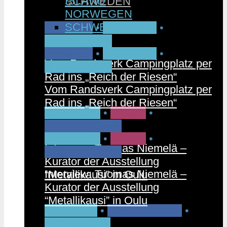
ISLAND
SCHWEDEN
NORWEGEN
SCHWEDEN
CAMPEN
•
FAHRRAD
•
NORWEGEN
CAMPEN
•
FAHRRAD
•
Vom Randsverk Campingplatz per
NORWEGEN
Rad ins „Reich der Riesen“
Vom Randsverk Campingplatz per
Rad ins „Reich der Riesen“
FINNLAND
•
MUSIK
•
STÄDTETRIPS
FINNLAND
•
MUSIK
•
Interview: Tuomas Niemelä –
STÄDTETRIPS
Kurator der Ausstellung
Interview: Tuomas Niemelä –
“Metallikausi” in Oulu
Kurator der Ausstellung
“Metallikausi” in Oulu
PARTNER
•
RUNDREISEN
•
SCHWEDEN