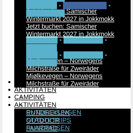
PARTNER
•
RUNDREISEN
•
Jetzt buchen: Samischer
SCHWEDEN
Wintermarkt 2027 in Jokkmokk
Jetzt buchen: Samischer
Wintermarkt 2027 in Jokkmokk
FAHRRAD
•
NORWEGEN
•
PARTNER
FAHRRAD
•
NORWEGEN
•
Mjølkevegen – Norwegens
PARTNER
Milchstraße für Zweiräder
Mjølkevegen – Norwegens
CAMPING
Milchstraße für Zweiräder
AKTIVITÄTEN
CAMPING
ENTDECKUNGEN
AKTIVITÄTEN
STÄDTETRIPS
ENTDECKUNGEN
RUNDREISEN
STÄDTETRIPS
OUTDOOR
RUNDREISEN
FAHRRAD