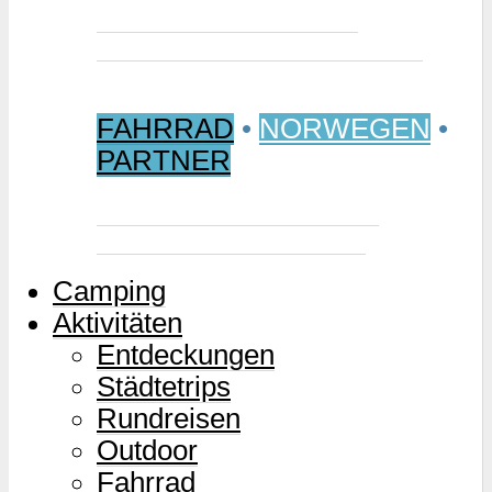
Jetzt buchen: Samischer
Wintermarkt 2027 in Jokkmokk
FAHRRAD
•
NORWEGEN
•
PARTNER
Mjølkevegen – Norwegens
Milchstraße für Zweiräder
Camping
Aktivitäten
Entdeckungen
Städtetrips
Rundreisen
Outdoor
Fahrrad