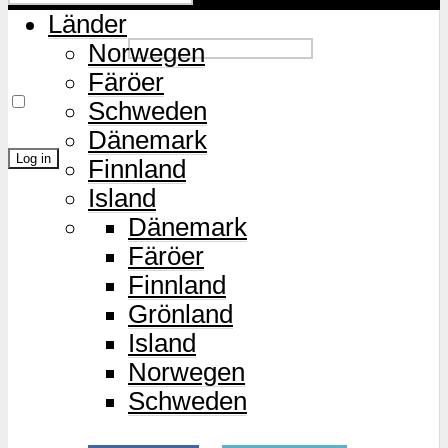
Länder
Password
Norwegen
Färöer
Remember Me
Schweden
Dänemark
Finnland
Island
Lost Password?
Dänemark
Färöer
Finnland
Grönland
Island
Norwegen
Schweden