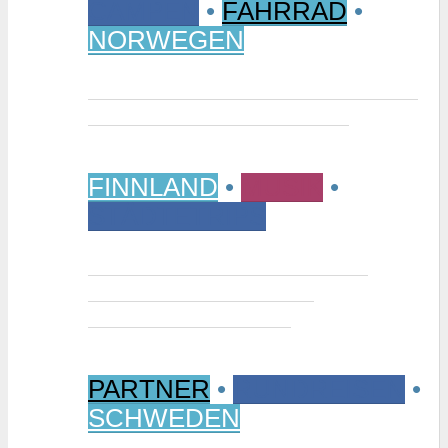
CAMPEN
•
FAHRRAD
•
NORWEGEN
Vom Randsverk Campingplatz per
Rad ins „Reich der Riesen“
FINNLAND
•
MUSIK
•
STÄDTETRIPS
Interview: Tuomas Niemelä –
Kurator der Ausstellung
“Metallikausi” in Oulu
PARTNER
•
RUNDREISEN
•
SCHWEDEN