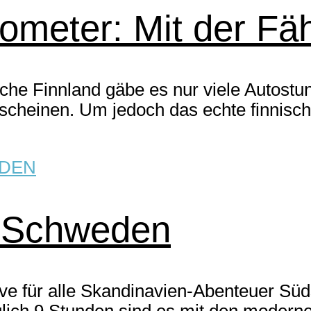
lometer: Mit der Fä
che Finnland gäbe es nur viele Autostu
scheinen. Um jedoch das echte finnische
DEN
h Schweden
tive für alle Skandinavien-Abenteuer S
lich 9 Stunden sind es mit den moderne