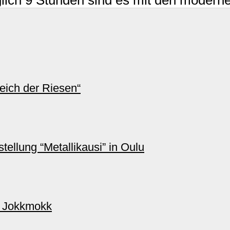
ich der Riesen“
ellung “Metallikausi” in Oulu
n Jokkmokk