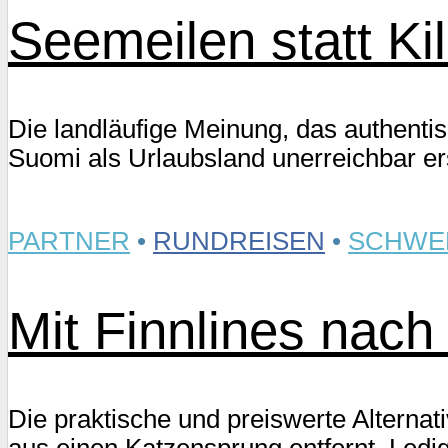
Seemeilen statt Ki
Die landläufige Meinung, das authentis
Suomi als Urlaubsland unerreichbar er
PARTNER
•
RUNDREISEN
•
SCHWE
Mit Finnlines nac
Die praktische und preiswerte Alterna
aus einen Katzensprung entfernt. Ledig