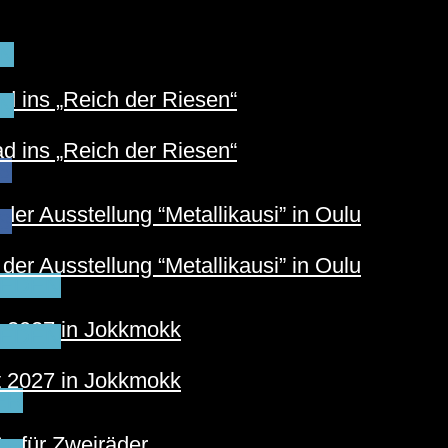
N
 ins „Reich der Riesen“
N
 ins „Reich der Riesen“
S
der Ausstellung “Metallikausi” in Oulu
S
der Ausstellung “Metallikausi” in Oulu
EDEN
t 2027 in Jokkmokk
EDEN
t 2027 in Jokkmokk
ER
e für Zweiräder