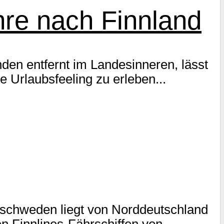
hre nach Finnland
nden entfernt im Landesinneren, lässt
 Urlaubsfeeling zu erleben...
üdschweden liegt von Norddeutschland
n Finnlines-Fährschiffen von...