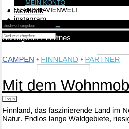
MEIN KONTO
SKANDINAVIENWELT
facebook
instagram
Schlagwort Finnlines
Username or Email Address
CAMPEN
•
FINNLAND
•
PARTNER
Password
Mit dem Wohnmobil
Remember Me
Finnland, das faszinierende Land im N
Lost Password?
Natur. Endlos lange Waldgebiete, ries