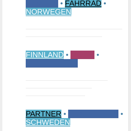
CAMPEN
•
FAHRRAD
•
NORWEGEN
Vom Randsverk Campingplatz per
Rad ins „Reich der Riesen“
FINNLAND
•
MUSIK
•
STÄDTETRIPS
Interview: Tuomas Niemelä –
Kurator der Ausstellung
“Metallikausi” in Oulu
PARTNER
•
RUNDREISEN
•
SCHWEDEN