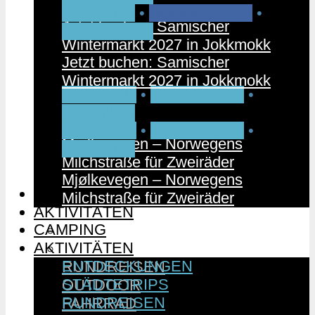
PARTNER
•
RUNDREISEN
•
Jetzt buchen: Samischer
SCHWEDEN
Wintermarkt 2027 in Jokkmokk
Jetzt buchen: Samischer
Wintermarkt 2027 in Jokkmokk
FAHRRAD
•
NORWEGEN
•
PARTNER
FAHRRAD
•
NORWEGEN
•
Mjølkevegen – Norwegens
PARTNER
Milchstraße für Zweiräder
Mjølkevegen – Norwegens
CAMPING
Milchstraße für Zweiräder
AKTIVITÄTEN
CAMPING
ENTDECKUNGEN
AKTIVITÄTEN
STÄDTETRIPS
ENTDECKUNGEN
RUNDREISEN
STÄDTETRIPS
OUTDOOR
RUNDREISEN
FAHRRAD