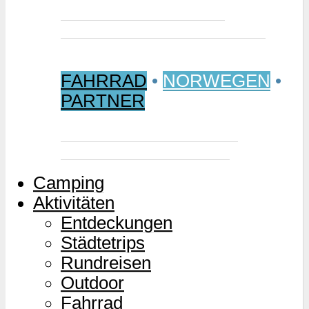
Jetzt buchen: Samischer
Wintermarkt 2027 in Jokkmokk
FAHRRAD
•
NORWEGEN
•
PARTNER
Mjølkevegen – Norwegens
Milchstraße für Zweiräder
Camping
Aktivitäten
Entdeckungen
Städtetrips
Rundreisen
Outdoor
Fahrrad