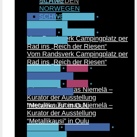
ISLAND
SCHWEDEN
NORWEGEN
SCHWEDEN
CAMPEN
•
FAHRRAD
•
NORWEGEN
CAMPEN
•
FAHRRAD
•
Vom Randsverk Campingplatz per
NORWEGEN
Rad ins „Reich der Riesen“
Vom Randsverk Campingplatz per
Rad ins „Reich der Riesen“
FINNLAND
•
MUSIK
•
STÄDTETRIPS
FINNLAND
•
MUSIK
•
Interview: Tuomas Niemelä –
STÄDTETRIPS
Kurator der Ausstellung
Interview: Tuomas Niemelä –
“Metallikausi” in Oulu
Kurator der Ausstellung
“Metallikausi” in Oulu
PARTNER
•
RUNDREISEN
•
SCHWEDEN