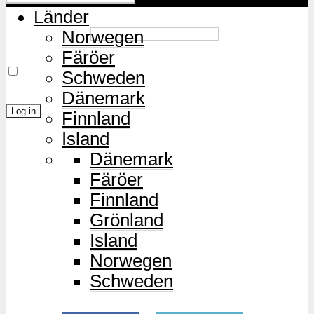
Länder
Password
Norwegen
Färöer
Remember Me
Schweden
Dänemark
Finnland
Island
Lost Password?
Dänemark
Färöer
Finnland
Grönland
Island
Norwegen
Schweden