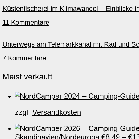
Küstenfischerei im Klimawandel – Einblicke in
11 Kommentare
Unterwegs am Telemarkkanal mit Rad und Sch
7 Kommentare
Meist verkauft
zzgl.
Versandkosten
Skandinavien/Nordeuropa
€
8,49
–
€
1