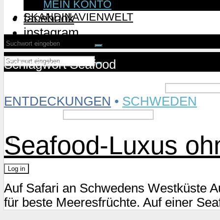
MEIN KONTO
SKANDINAVIENWELT
facebook
instagram
Schlagwort Seafood
Username or Email Address
ENTDECKUNGEN
•
SCHWEDEN
Password
Seafood-Luxus ohn
Remember Me
Auf Safari an Schwedens Westküste A
Lost Password?
für beste Meeresfrüchte. Auf einer Sea