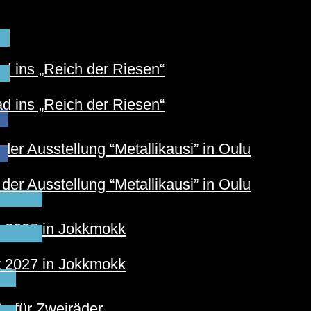
N
 ins „Reich der Riesen“
N
 ins „Reich der Riesen“
S
der Ausstellung “Metallikausi” in Oulu
S
der Ausstellung “Metallikausi” in Oulu
EDEN
t 2027 in Jokkmokk
EDEN
t 2027 in Jokkmokk
ER
e für Zweiräder