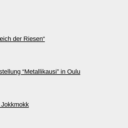
ich der Riesen“
ellung “Metallikausi” in Oulu
n Jokkmokk