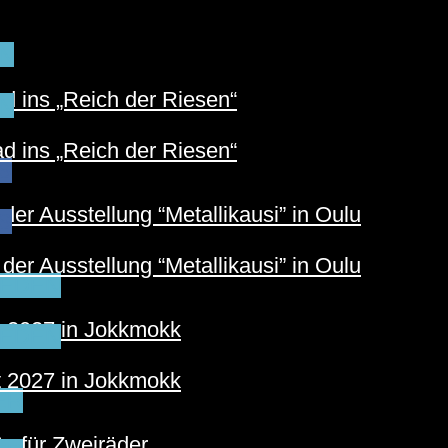
N
 ins „Reich der Riesen“
N
 ins „Reich der Riesen“
S
der Ausstellung “Metallikausi” in Oulu
S
der Ausstellung “Metallikausi” in Oulu
EDEN
t 2027 in Jokkmokk
EDEN
t 2027 in Jokkmokk
ER
e für Zweiräder