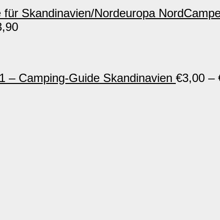
NordCamper
3,90
 – Camping-Guide Skandinavien
€
3,00
–