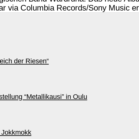
r via Columbia Records/Sony Music ersc
ich der Riesen“
ellung “Metallikausi” in Oulu
n Jokkmokk