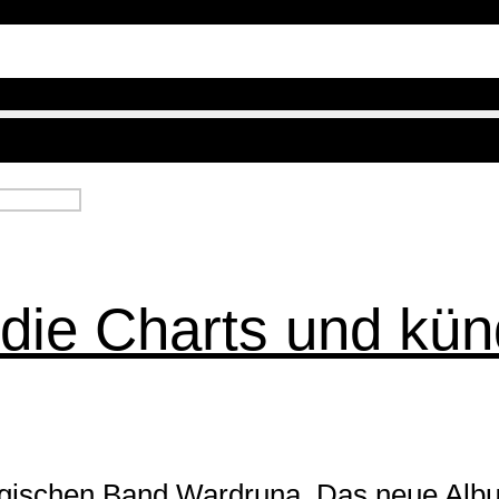
ie Charts und künd
wegischen Band Wardruna. Das neue Albu