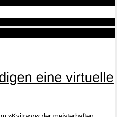
igen eine virtuelle
m »Kvitravn« der meisterhaften