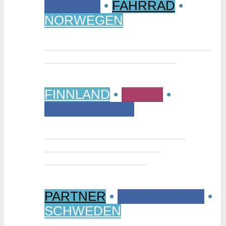
CAMPEN
•
FAHRRAD
•
NORWEGEN
Vom Randsverk Campingplatz per
Rad ins „Reich der Riesen“
FINNLAND
•
MUSIK
•
STÄDTETRIPS
Interview: Tuomas Niemelä –
Kurator der Ausstellung
“Metallikausi” in Oulu
PARTNER
•
RUNDREISEN
•
SCHWEDEN