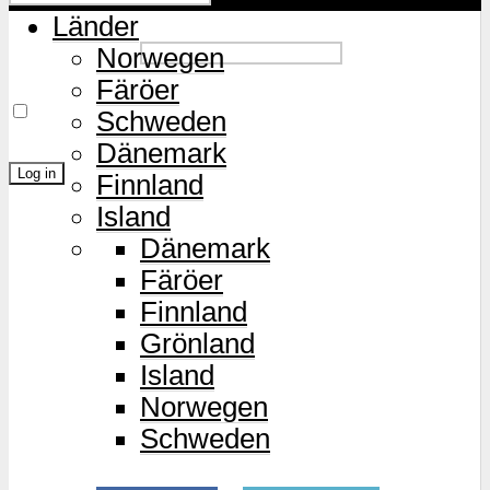
Länder
Password
Norwegen
Färöer
Remember Me
Schweden
Dänemark
Finnland
Island
Lost Password?
Dänemark
Färöer
Finnland
Grönland
Island
Norwegen
Schweden