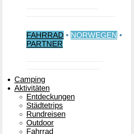
Jetzt buchen: Samischer
Wintermarkt 2027 in Jokkmokk
FAHRRAD
•
NORWEGEN
•
PARTNER
Mjølkevegen – Norwegens
Milchstraße für Zweiräder
Camping
Aktivitäten
Entdeckungen
Städtetrips
Rundreisen
Outdoor
Fahrrad