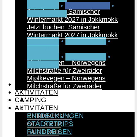
PARTNER
•
RUNDREISEN
•
Jetzt buchen: Samischer
SCHWEDEN
Wintermarkt 2027 in Jokkmokk
Jetzt buchen: Samischer
Wintermarkt 2027 in Jokkmokk
FAHRRAD
•
NORWEGEN
•
PARTNER
FAHRRAD
•
NORWEGEN
•
Mjølkevegen – Norwegens
PARTNER
Milchstraße für Zweiräder
Mjølkevegen – Norwegens
CAMPING
Milchstraße für Zweiräder
AKTIVITÄTEN
CAMPING
ENTDECKUNGEN
AKTIVITÄTEN
STÄDTETRIPS
ENTDECKUNGEN
RUNDREISEN
STÄDTETRIPS
OUTDOOR
RUNDREISEN
FAHRRAD