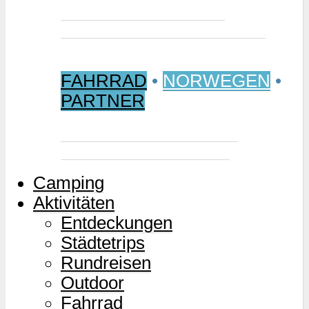
Jetzt buchen: Samischer
Wintermarkt 2027 in Jokkmokk
FAHRRAD
•
NORWEGEN
•
PARTNER
Mjølkevegen – Norwegens
Milchstraße für Zweiräder
Camping
Aktivitäten
Entdeckungen
Städtetrips
Rundreisen
Outdoor
Fahrrad