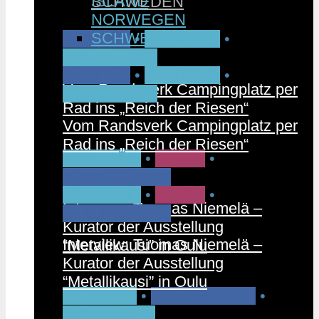
ISLAND
SCHWEDEN
NORWEGEN
SCHWEDEN
CAMPEN
•
FAHRRAD
•
NORWEGEN
CAMPEN
•
FAHRRAD
•
Vom Randsverk Campingplatz per
NORWEGEN
Rad ins „Reich der Riesen“
Vom Randsverk Campingplatz per
Rad ins „Reich der Riesen“
FINNLAND
•
MUSIK
•
STÄDTETRIPS
FINNLAND
•
MUSIK
•
Interview: Tuomas Niemelä –
STÄDTETRIPS
Kurator der Ausstellung
Interview: Tuomas Niemelä –
“Metallikausi” in Oulu
Kurator der Ausstellung
“Metallikausi” in Oulu
PARTNER
•
RUNDREISEN
•
SCHWEDEN