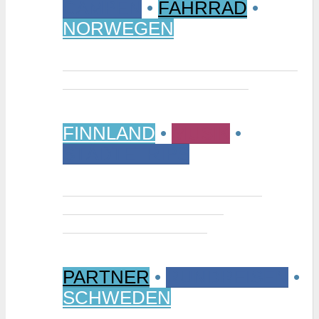
CAMPEN
•
FAHRRAD
•
NORWEGEN
Vom Randsverk Campingplatz per
Rad ins „Reich der Riesen“
FINNLAND
•
MUSIK
•
STÄDTETRIPS
Interview: Tuomas Niemelä –
Kurator der Ausstellung
“Metallikausi” in Oulu
PARTNER
•
RUNDREISEN
•
SCHWEDEN