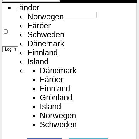
Länder
Password
Norwegen
Färöer
Remember Me
Schweden
Dänemark
Finnland
Island
Lost Password?
Dänemark
Färöer
Finnland
Grönland
Island
Norwegen
Schweden