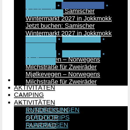
PARTNER
•
RUNDREISEN
•
Jetzt buchen: Samischer
SCHWEDEN
Wintermarkt 2027 in Jokkmokk
Jetzt buchen: Samischer
Wintermarkt 2027 in Jokkmokk
FAHRRAD
•
NORWEGEN
•
PARTNER
FAHRRAD
•
NORWEGEN
•
Mjølkevegen – Norwegens
PARTNER
Milchstraße für Zweiräder
Mjølkevegen – Norwegens
CAMPING
Milchstraße für Zweiräder
AKTIVITÄTEN
CAMPING
ENTDECKUNGEN
AKTIVITÄTEN
STÄDTETRIPS
ENTDECKUNGEN
RUNDREISEN
STÄDTETRIPS
OUTDOOR
RUNDREISEN
FAHRRAD