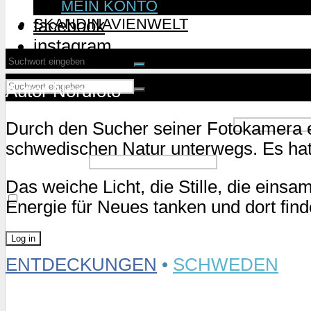
MEIN KONTO
SKANDINAVIENWELT
facebook
instagram
Autor Nordfoto
Username or Email Address
Durch den Sucher seiner Fotokamera en
schwedischen Natur unterwegs. Es hat
Password
Das weiche Licht, die Stille, die eins
Remember Me
Energie für Neues tanken und dort fin
ENTDECKUNGEN
•
SCHWEDEN
Lost Password?