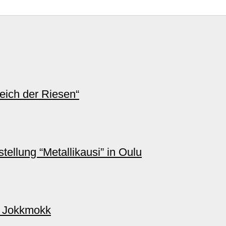
ich der Riesen“
ellung “Metallikausi” in Oulu
n Jokkmokk