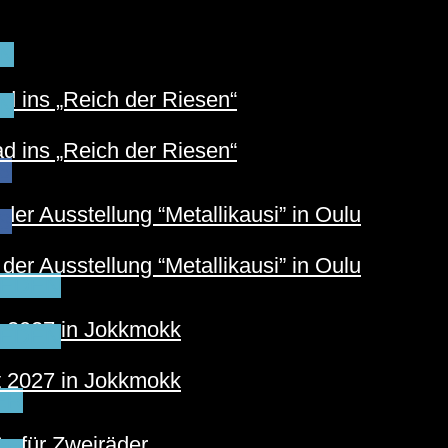
N
 ins „Reich der Riesen“
N
 ins „Reich der Riesen“
S
der Ausstellung “Metallikausi” in Oulu
S
der Ausstellung “Metallikausi” in Oulu
EDEN
t 2027 in Jokkmokk
EDEN
t 2027 in Jokkmokk
ER
e für Zweiräder