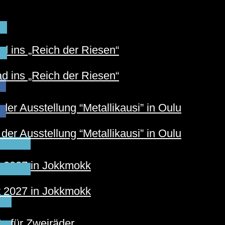
N
 ins „Reich der Riesen“
N
 ins „Reich der Riesen“
S
der Ausstellung “Metallikausi” in Oulu
S
der Ausstellung “Metallikausi” in Oulu
EDEN
t 2027 in Jokkmokk
EDEN
t 2027 in Jokkmokk
ER
e für Zweiräder