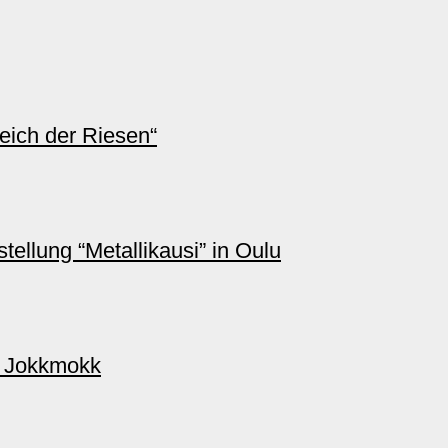
ich der Riesen“
ellung “Metallikausi” in Oulu
n Jokkmokk