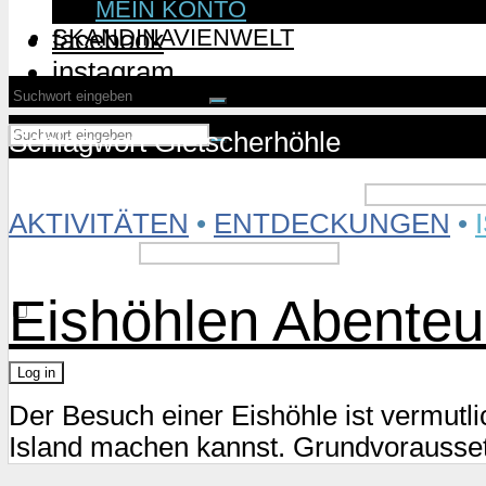
MEIN KONTO
SKANDINAVIENWELT
facebook
instagram
Schlagwort Gletscherhöhle
Username or Email Address
AKTIVITÄTEN
•
ENTDECKUNGEN
•
Password
Eishöhlen Abenteue
Remember Me
Der Besuch einer Eishöhle ist vermutli
Lost Password?
Island machen kannst. Grundvorausset