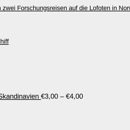
 zwei Forschungsreisen auf die Lofoten in Norw
iff
Skandinavien
€
3,00
–
€
4,00