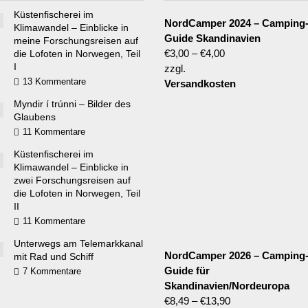
Küstenfischerei im
NordCamper 2024 – Camping
Klimawandel – Einblicke in
Guide Skandinavien
meine Forschungsreisen auf
€
3,00
–
€
4,00
die Lofoten in Norwegen, Teil
I
zzgl.
13 Kommentare
Versandkosten
Myndir í trúnni – Bilder des
Glaubens
11 Kommentare
Küstenfischerei im
Klimawandel – Einblicke in
zwei Forschungsreisen auf
die Lofoten in Norwegen, Teil
II
11 Kommentare
Unterwegs am Telemarkkanal
NordCamper 2026 – Camping
mit Rad und Schiff
Guide für
7 Kommentare
Skandinavien/Nordeuropa
€
8,49
–
€
13,90