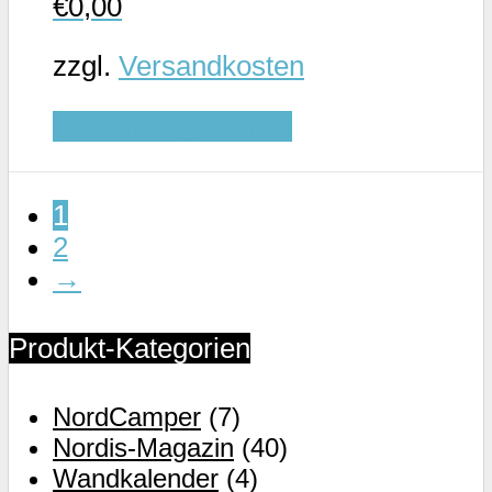
€
0,00
gewählt
werden
zzgl.
Versandkosten
Dieses
Ausführung wählen
Produkt
weist
1
mehrere
2
Varianten
→
auf.
Die
Optionen
Produkt-Kategorien
können
auf
NordCamper
(7)
der
Nordis-Magazin
(40)
Produktseite
Wandkalender
(4)