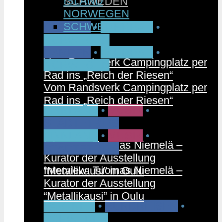
ISLAND
SCHWEDEN
NORWEGEN
SCHWEDEN
CAMPEN
•
FAHRRAD
•
NORWEGEN
CAMPEN
•
FAHRRAD
•
Vom Randsverk Campingplatz per
NORWEGEN
Rad ins „Reich der Riesen“
Vom Randsverk Campingplatz per
Rad ins „Reich der Riesen“
FINNLAND
•
MUSIK
•
STÄDTETRIPS
FINNLAND
•
MUSIK
•
Interview: Tuomas Niemelä –
STÄDTETRIPS
Kurator der Ausstellung
Interview: Tuomas Niemelä –
“Metallikausi” in Oulu
Kurator der Ausstellung
“Metallikausi” in Oulu
PARTNER
•
RUNDREISEN
•
SCHWEDEN