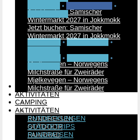
PARTNER
•
RUNDREISEN
•
Jetzt buchen: Samischer
SCHWEDEN
Wintermarkt 2027 in Jokkmokk
Jetzt buchen: Samischer
Wintermarkt 2027 in Jokkmokk
FAHRRAD
•
NORWEGEN
•
PARTNER
FAHRRAD
•
NORWEGEN
•
Mjølkevegen – Norwegens
PARTNER
Milchstraße für Zweiräder
Mjølkevegen – Norwegens
CAMPING
Milchstraße für Zweiräder
AKTIVITÄTEN
CAMPING
ENTDECKUNGEN
AKTIVITÄTEN
STÄDTETRIPS
ENTDECKUNGEN
RUNDREISEN
STÄDTETRIPS
OUTDOOR
RUNDREISEN
FAHRRAD