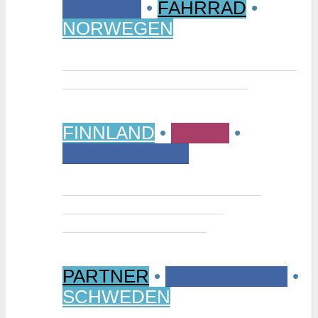
CAMPEN
•
FAHRRAD
•
NORWEGEN
Vom Randsverk Campingplatz per
Rad ins „Reich der Riesen“
FINNLAND
•
MUSIK
•
STÄDTETRIPS
Interview: Tuomas Niemelä –
Kurator der Ausstellung
“Metallikausi” in Oulu
PARTNER
•
RUNDREISEN
•
SCHWEDEN