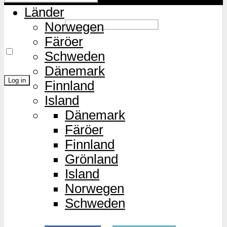
Länder
Password
Norwegen
Färöer
Remember Me
Schweden
Dänemark
Finnland
Island
Lost Password?
Dänemark
Färöer
Finnland
Grönland
Island
Norwegen
Schweden