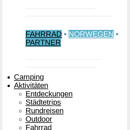
Jetzt buchen: Samischer
Wintermarkt 2027 in Jokkmokk
FAHRRAD
•
NORWEGEN
•
PARTNER
Mjølkevegen – Norwegens
Milchstraße für Zweiräder
Camping
Aktivitäten
Entdeckungen
Städtetrips
Rundreisen
Outdoor
Fahrrad