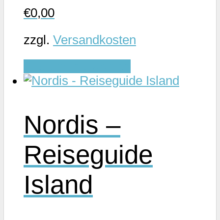
gewählt
€
0,00
werden
zzgl.
Versandkosten
Dieses
Ausführung wählen
Produkt
weist
mehrere
Nordis –
Varianten
auf.
Reiseguide
Die
Optionen
Island
können
auf
der