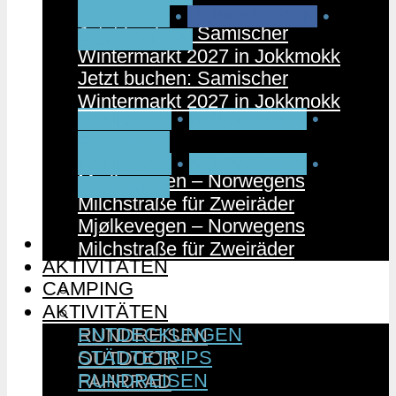
PARTNER
•
RUNDREISEN
•
Jetzt buchen: Samischer
SCHWEDEN
Wintermarkt 2027 in Jokkmokk
Jetzt buchen: Samischer
Wintermarkt 2027 in Jokkmokk
FAHRRAD
•
NORWEGEN
•
PARTNER
FAHRRAD
•
NORWEGEN
•
Mjølkevegen – Norwegens
PARTNER
Milchstraße für Zweiräder
Mjølkevegen – Norwegens
CAMPING
Milchstraße für Zweiräder
AKTIVITÄTEN
CAMPING
ENTDECKUNGEN
AKTIVITÄTEN
STÄDTETRIPS
ENTDECKUNGEN
RUNDREISEN
STÄDTETRIPS
OUTDOOR
RUNDREISEN
FAHRRAD