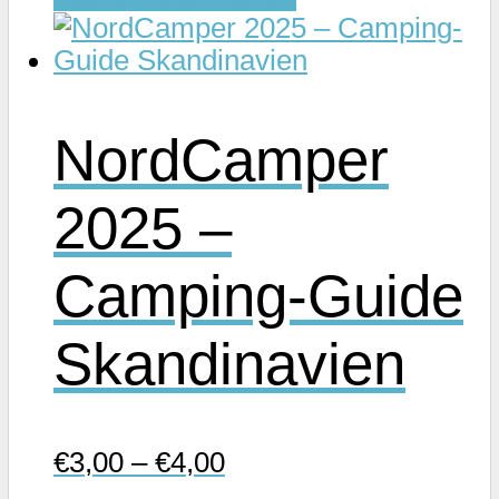
Produkt
weist
mehrere
Varianten
NordCamper
auf.
Die
2025 –
Optionen
können
Camping-Guide
auf
der
Skandinavien
Produktseite
gewählt
werden
€
3,00
–
€
4,00