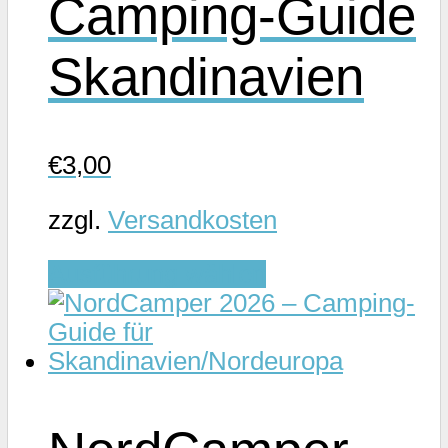
Camping-Guide
Skandinavien
€
3,00
zzgl.
Versandkosten
Dieses
Ausführung wählen
Produkt
weist
mehrere
Varianten
auf.
Die