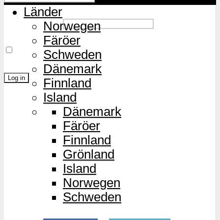
Länder
Password
Norwegen
Färöer
Remember Me
Schweden
Dänemark
Finnland
Island
Lost Password?
Dänemark
Färöer
Finnland
Grönland
Island
Norwegen
Schweden