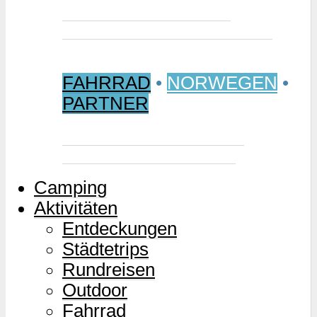
Jetzt buchen: Samischer
Wintermarkt 2027 in Jokkmokk
FAHRRAD
•
NORWEGEN
•
PARTNER
Mjølkevegen – Norwegens
Milchstraße für Zweiräder
Camping
Aktivitäten
Entdeckungen
Städtetrips
Rundreisen
Outdoor
Fahrrad