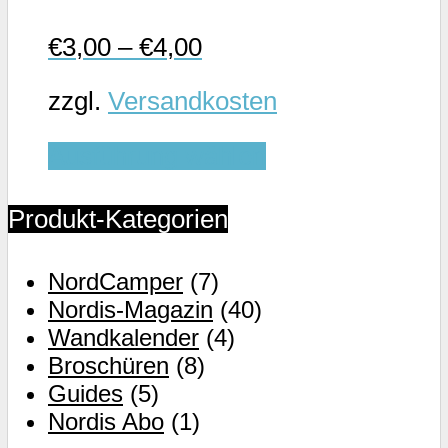
werden
€
3,00
–
€
4,00
zzgl.
Versandkosten
Dieses
Ausführung wählen
Produkt
weist
Produkt-Kategorien
mehrere
Varianten
NordCamper
(7)
auf.
Nordis-Magazin
(40)
Die
Wandkalender
(4)
Optionen
Broschüren
(8)
können
Guides
(5)
auf
Nordis Abo
(1)
der