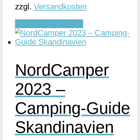
zzgl.
Versandkosten
Dieses
Ausführung wählen
Produkt
weist
mehrere
Varianten
NordCamper
auf.
Die
2023 –
Optionen
können
Camping-Guide
auf
der
Skandinavien
Produktseite
gewählt