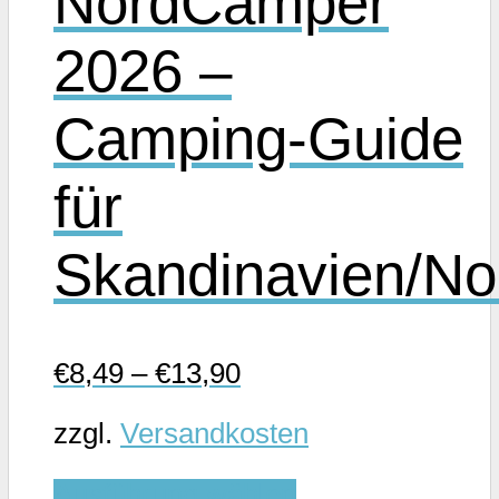
NordCamper
Optionen
2026 –
können
auf
Camping-Guide
der
Produktseite
für
gewählt
werden
Skandinavien/No
€
8,49
–
€
13,90
zzgl.
Versandkosten
Dieses
Ausführung wählen