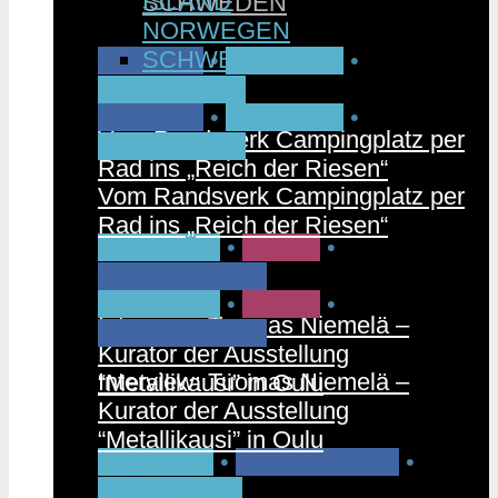
ISLAND
SCHWEDEN
NORWEGEN
SCHWEDEN
CAMPEN
•
FAHRRAD
•
NORWEGEN
CAMPEN
•
FAHRRAD
•
Vom Randsverk Campingplatz per
NORWEGEN
Rad ins „Reich der Riesen“
Vom Randsverk Campingplatz per
Rad ins „Reich der Riesen“
FINNLAND
•
MUSIK
•
STÄDTETRIPS
FINNLAND
•
MUSIK
•
Interview: Tuomas Niemelä –
STÄDTETRIPS
Kurator der Ausstellung
Interview: Tuomas Niemelä –
“Metallikausi” in Oulu
Kurator der Ausstellung
“Metallikausi” in Oulu
PARTNER
•
RUNDREISEN
•
SCHWEDEN