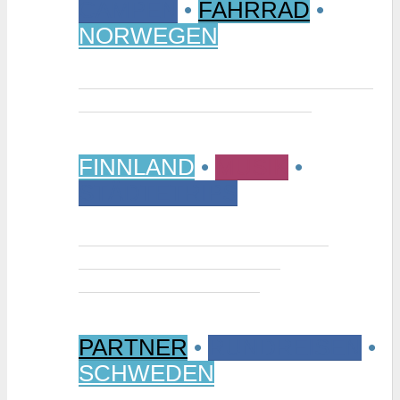
CAMPEN
•
FAHRRAD
•
NORWEGEN
Vom Randsverk Campingplatz per
Rad ins „Reich der Riesen“
FINNLAND
•
MUSIK
•
STÄDTETRIPS
Interview: Tuomas Niemelä –
Kurator der Ausstellung
“Metallikausi” in Oulu
PARTNER
•
RUNDREISEN
•
SCHWEDEN