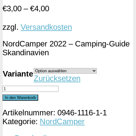
€
3,00
–
€
4,00
zzgl.
Versandkosten
NordCamper 2022 – Camping-Guide
Skandinavien
Variante
Zurücksetzen
NordCamper
2022
In den Warenkorb
–
Artikelnummer:
0946-1116-1-1
Camping-
Kategorie:
NordCamper
Guide
Skandinavien