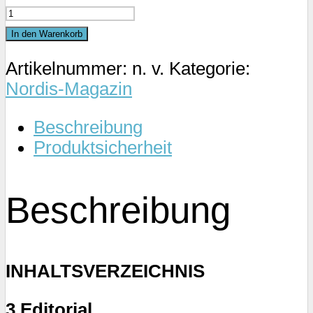
Nordis-
Magazin
In den Warenkorb
5/22
Artikelnummer:
n. v.
Kategorie:
Menge
Nordis-Magazin
Beschreibung
Produktsicherheit
Beschreibung
INHALTSVERZEICHNIS
3 Editorial