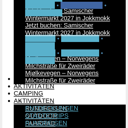
PARTNER
•
RUNDREISEN
•
Jetzt buchen: Samischer
SCHWEDEN
Wintermarkt 2027 in Jokkmokk
Jetzt buchen: Samischer
Wintermarkt 2027 in Jokkmokk
FAHRRAD
•
NORWEGEN
•
PARTNER
FAHRRAD
•
NORWEGEN
•
Mjølkevegen – Norwegens
PARTNER
Milchstraße für Zweiräder
Mjølkevegen – Norwegens
CAMPING
Milchstraße für Zweiräder
AKTIVITÄTEN
CAMPING
ENTDECKUNGEN
AKTIVITÄTEN
STÄDTETRIPS
ENTDECKUNGEN
RUNDREISEN
STÄDTETRIPS
OUTDOOR
RUNDREISEN
FAHRRAD