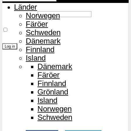
Länder
Password
Norwegen
Färöer
Remember Me
Schweden
Dänemark
Finnland
Island
Lost Password?
Dänemark
Färöer
Finnland
Grönland
Island
Norwegen
Schweden