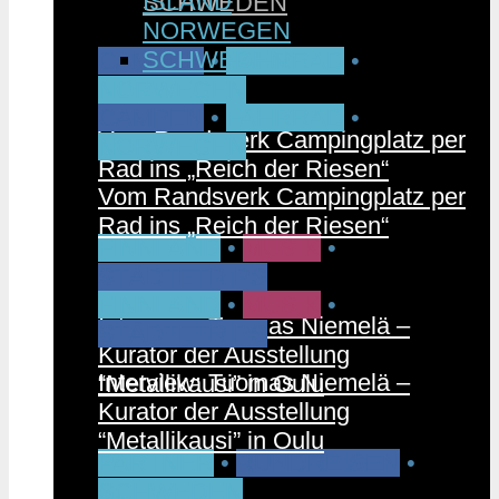
ISLAND
SCHWEDEN
NORWEGEN
SCHWEDEN
CAMPEN
•
FAHRRAD
•
NORWEGEN
CAMPEN
•
FAHRRAD
•
Vom Randsverk Campingplatz per
NORWEGEN
Rad ins „Reich der Riesen“
Vom Randsverk Campingplatz per
Rad ins „Reich der Riesen“
FINNLAND
•
MUSIK
•
STÄDTETRIPS
FINNLAND
•
MUSIK
•
Interview: Tuomas Niemelä –
STÄDTETRIPS
Kurator der Ausstellung
Interview: Tuomas Niemelä –
“Metallikausi” in Oulu
Kurator der Ausstellung
“Metallikausi” in Oulu
PARTNER
•
RUNDREISEN
•
SCHWEDEN