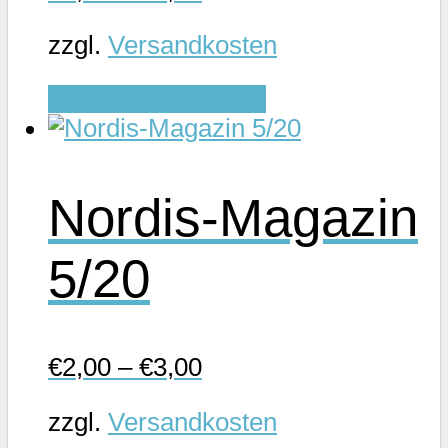
der
Produktseite
zzgl.
Versandkosten
gewählt
Dieses
werden
Ausführung wählen
Produkt
weist
mehrere
Nordis-Magazin
Varianten
auf.
5/20
Die
Optionen
können
auf
€
2,00
–
€
3,00
der
Produktseite
zzgl.
Versandkosten
gewählt