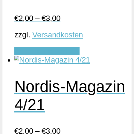
€
2,00
–
€
3,00
zzgl.
Versandkosten
Dieses
Ausführung wählen
Produkt
weist
mehrere
Nordis-Magazin
Varianten
auf.
4/21
Die
Optionen
können
auf
€
2,00
–
€
3,00