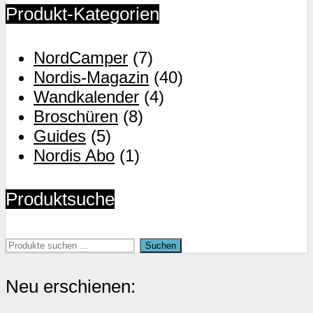
weist
Produkt-Kategorien
mehrere
Varianten
NordCamper
(7)
auf.
Nordis-Magazin
(40)
Die
Wandkalender
(4)
Optionen
Broschüren
(8)
können
Guides
(5)
auf
Nordis Abo
(1)
der
Produktseite
Produktsuche
gewählt
werden
Suchen
Suchen
nach:
Neu erschienen: