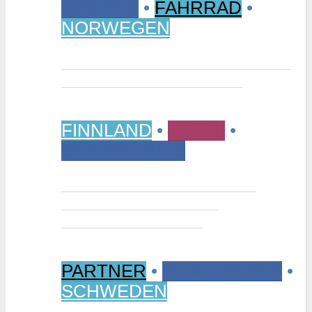
CAMPEN
•
FAHRRAD
•
NORWEGEN
Vom Randsverk Campingplatz per
Rad ins „Reich der Riesen“
FINNLAND
•
MUSIK
•
STÄDTETRIPS
Interview: Tuomas Niemelä –
Kurator der Ausstellung
“Metallikausi” in Oulu
PARTNER
•
RUNDREISEN
•
SCHWEDEN