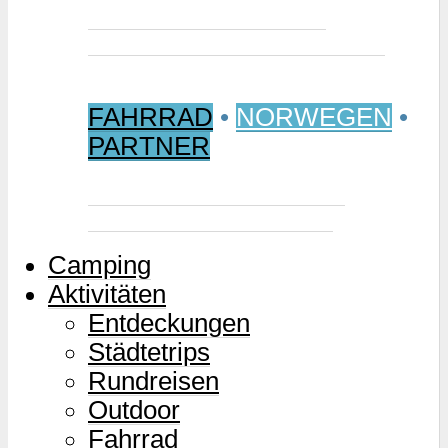
Jetzt buchen: Samischer
Wintermarkt 2027 in Jokkmokk
FAHRRAD
•
NORWEGEN
•
PARTNER
Mjølkevegen – Norwegens
Milchstraße für Zweiräder
Camping
Aktivitäten
Entdeckungen
Städtetrips
Rundreisen
Outdoor
Fahrrad