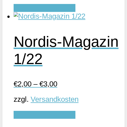
Dieses
werden
Ausführung wählen
Produkt
weist
mehrere
Nordis-Magazin
Varianten
auf.
1/22
Die
Optionen
können
auf
€
2,00
–
€
3,00
der
Produktseite
zzgl.
Versandkosten
gewählt
Dieses
werden
Ausführung wählen
Produkt