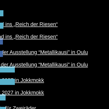
N
 ins „Reich der Riesen“
N
 ins „Reich der Riesen“
S
der Ausstellung “Metallikausi” in Oulu
S
der Ausstellung “Metallikausi” in Oulu
EDEN
t 2027 in Jokkmokk
EDEN
t 2027 in Jokkmokk
ER
e für Zweiräder