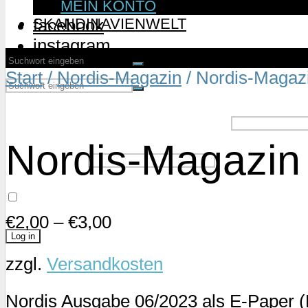
MEIN KONTO
SKANDINAVIENWELT
facebook
instagram
Start
/
Nordis-Magazin
/ Nordis-Magaz
Username or Email Address
Nordis-Magazin
Password
Remember Me
€
2,00
–
€
3,00
zzgl.
Versandkosten
Lost Password?
Nordis Ausgabe 06/2023 als E-Paper (P