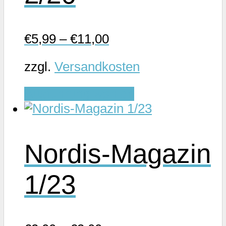
Optionen
können
auf
€
5,99
–
€
11,00
der
Produktseite
zzgl.
Versandkosten
gewählt
Dieses
werden
Ausführung wählen
Produkt
weist
mehrere
Nordis-Magazin
Varianten
auf.
1/23
Die
Optionen
können
auf