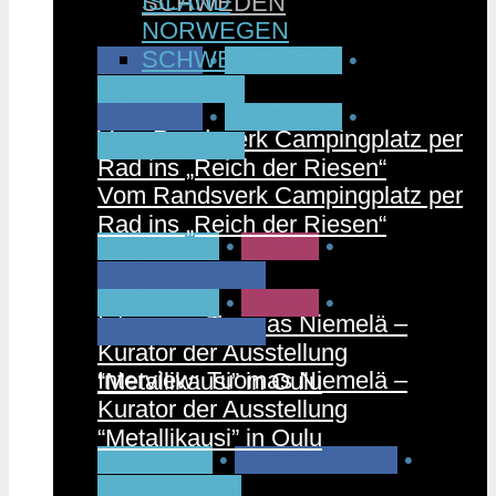
ISLAND
SCHWEDEN
NORWEGEN
SCHWEDEN
CAMPEN
•
FAHRRAD
•
NORWEGEN
CAMPEN
•
FAHRRAD
•
Vom Randsverk Campingplatz per
NORWEGEN
Rad ins „Reich der Riesen“
Vom Randsverk Campingplatz per
Rad ins „Reich der Riesen“
FINNLAND
•
MUSIK
•
STÄDTETRIPS
FINNLAND
•
MUSIK
•
Interview: Tuomas Niemelä –
STÄDTETRIPS
Kurator der Ausstellung
Interview: Tuomas Niemelä –
“Metallikausi” in Oulu
Kurator der Ausstellung
“Metallikausi” in Oulu
PARTNER
•
RUNDREISEN
•
SCHWEDEN