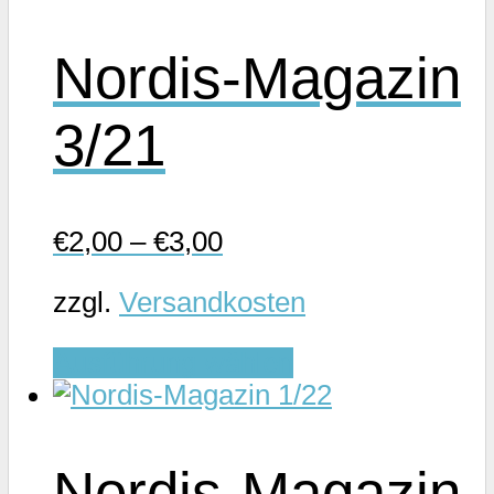
Nordis-Magazin
3/21
€
2,00
–
€
3,00
zzgl.
Versandkosten
Dieses
Ausführung wählen
Produkt
weist
mehrere
Nordis-Magazin
Varianten