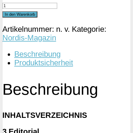
Nordis-
Magazin
In den Warenkorb
5/23
Artikelnummer:
n. v.
Kategorie:
Menge
Nordis-Magazin
Beschreibung
Produktsicherheit
Beschreibung
INHALTSVERZEICHNIS
3 Editorial