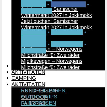
PARTNER
•
RUNDREISEN
•
Jetzt buchen: Samischer
SCHWEDEN
Wintermarkt 2027 in Jokkmokk
Jetzt buchen: Samischer
Wintermarkt 2027 in Jokkmokk
FAHRRAD
•
NORWEGEN
•
PARTNER
FAHRRAD
•
NORWEGEN
•
Mjølkevegen – Norwegens
PARTNER
Milchstraße für Zweiräder
Mjølkevegen – Norwegens
CAMPING
Milchstraße für Zweiräder
AKTIVITÄTEN
CAMPING
ENTDECKUNGEN
AKTIVITÄTEN
STÄDTETRIPS
ENTDECKUNGEN
RUNDREISEN
STÄDTETRIPS
OUTDOOR
RUNDREISEN
FAHRRAD