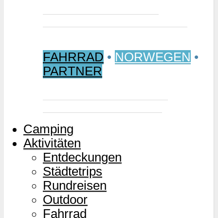
Jetzt buchen: Samischer
Wintermarkt 2027 in Jokkmokk
FAHRRAD
•
NORWEGEN
•
PARTNER
Mjølkevegen – Norwegens
Milchstraße für Zweiräder
Camping
Aktivitäten
Entdeckungen
Städtetrips
Rundreisen
Outdoor
Fahrrad