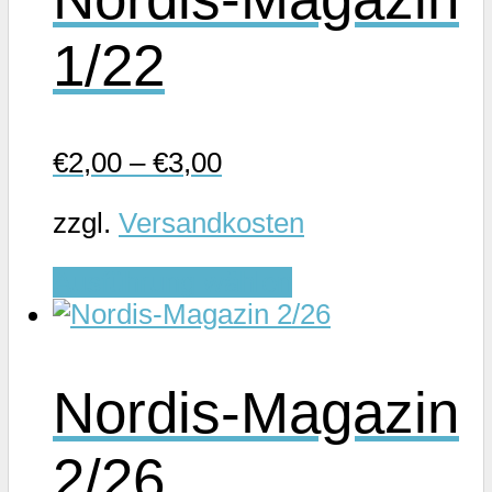
auf.
1/22
Die
Optionen
können
auf
€
2,00
–
€
3,00
der
Produktseite
zzgl.
Versandkosten
gewählt
Dieses
werden
Ausführung wählen
Produkt
weist
mehrere
Nordis-Magazin
Varianten
auf.
2/26
Die