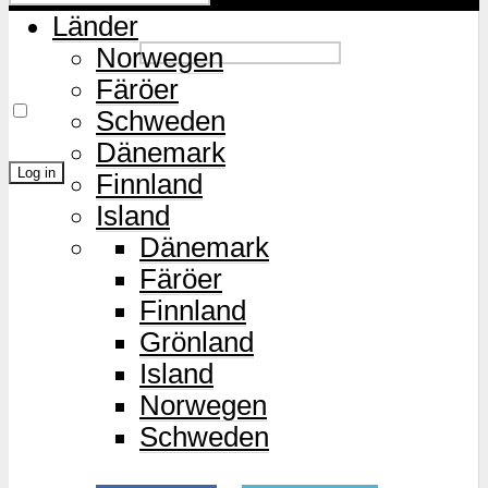
Länder
Password
Norwegen
Färöer
Remember Me
Schweden
Dänemark
Finnland
Island
Lost Password?
Dänemark
Färöer
Finnland
Grönland
Island
Norwegen
Schweden