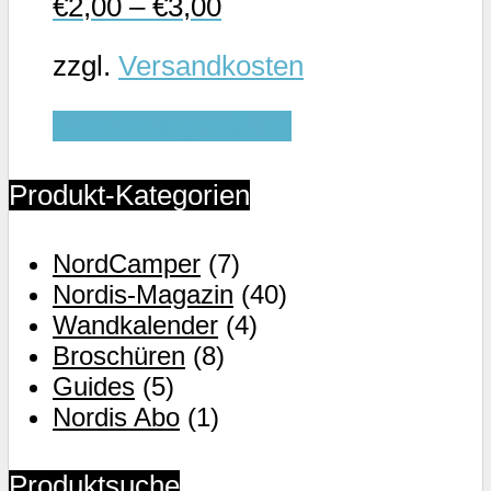
€
2,00
–
€
3,00
der
Produktseite
zzgl.
Versandkosten
gewählt
Dieses
werden
Ausführung wählen
Produkt
weist
Produkt-Kategorien
mehrere
Varianten
NordCamper
(7)
auf.
Nordis-Magazin
(40)
Die
Wandkalender
(4)
Optionen
Broschüren
(8)
können
Guides
(5)
auf
Nordis Abo
(1)
der
Produktseite
Produktsuche