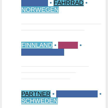
CAMPEN
•
FAHRRAD
•
NORWEGEN
Vom Randsverk Campingplatz per
Rad ins „Reich der Riesen“
FINNLAND
•
MUSIK
•
STÄDTETRIPS
Interview: Tuomas Niemelä –
Kurator der Ausstellung
“Metallikausi” in Oulu
PARTNER
•
RUNDREISEN
•
SCHWEDEN