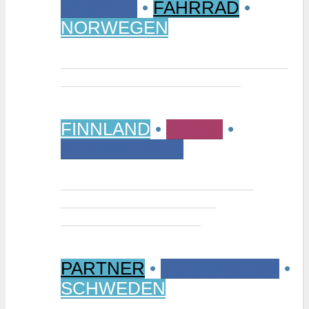
CAMPEN
•
FAHRRAD
•
NORWEGEN
Vom Randsverk Campingplatz per
Rad ins „Reich der Riesen“
FINNLAND
•
MUSIK
•
STÄDTETRIPS
Interview: Tuomas Niemelä –
Kurator der Ausstellung
“Metallikausi” in Oulu
PARTNER
•
RUNDREISEN
•
SCHWEDEN