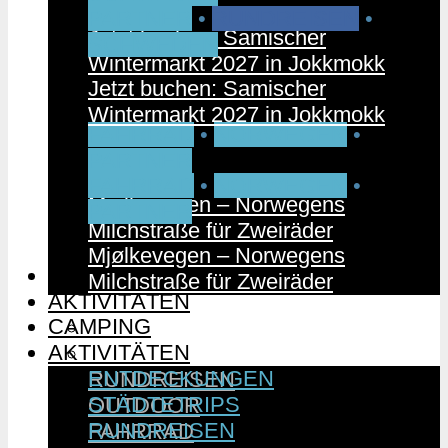
PARTNER
•
RUNDREISEN
•
Jetzt buchen: Samischer
SCHWEDEN
Wintermarkt 2027 in Jokkmokk
Jetzt buchen: Samischer
Wintermarkt 2027 in Jokkmokk
FAHRRAD
•
NORWEGEN
•
PARTNER
FAHRRAD
•
NORWEGEN
•
Mjølkevegen – Norwegens
PARTNER
Milchstraße für Zweiräder
Mjølkevegen – Norwegens
CAMPING
Milchstraße für Zweiräder
AKTIVITÄTEN
CAMPING
ENTDECKUNGEN
AKTIVITÄTEN
STÄDTETRIPS
ENTDECKUNGEN
RUNDREISEN
STÄDTETRIPS
OUTDOOR
RUNDREISEN
FAHRRAD