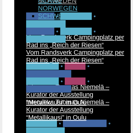
ISLAND
SCHWEDEN
NORWEGEN
SCHWEDEN
CAMPEN
•
FAHRRAD
•
NORWEGEN
CAMPEN
•
FAHRRAD
•
Vom Randsverk Campingplatz per
NORWEGEN
Rad ins „Reich der Riesen“
Vom Randsverk Campingplatz per
Rad ins „Reich der Riesen“
FINNLAND
•
MUSIK
•
STÄDTETRIPS
FINNLAND
•
MUSIK
•
Interview: Tuomas Niemelä –
STÄDTETRIPS
Kurator der Ausstellung
Interview: Tuomas Niemelä –
“Metallikausi” in Oulu
Kurator der Ausstellung
“Metallikausi” in Oulu
PARTNER
•
RUNDREISEN
•
SCHWEDEN