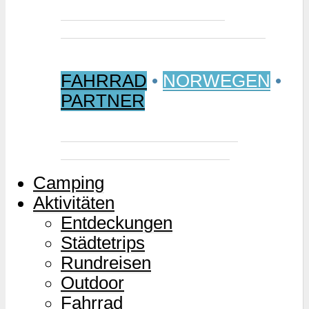
Jetzt buchen: Samischer
Wintermarkt 2027 in Jokkmokk
FAHRRAD
•
NORWEGEN
•
PARTNER
Mjølkevegen – Norwegens
Milchstraße für Zweiräder
Camping
Aktivitäten
Entdeckungen
Städtetrips
Rundreisen
Outdoor
Fahrrad