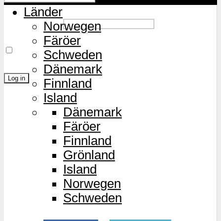
Länder
Password
Norwegen
Färöer
Remember Me
Schweden
Dänemark
Finnland
Island
Lost Password?
Dänemark
Färöer
Finnland
Grönland
Island
Norwegen
Schweden