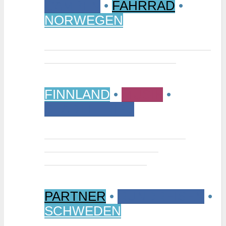
CAMPEN
•
FAHRRAD
•
NORWEGEN
Vom Randsverk Campingplatz per
Rad ins „Reich der Riesen“
FINNLAND
•
MUSIK
•
STÄDTETRIPS
Interview: Tuomas Niemelä –
Kurator der Ausstellung
“Metallikausi” in Oulu
PARTNER
•
RUNDREISEN
•
SCHWEDEN