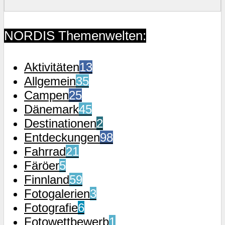
NORDIS Themenwelten:
Aktivitäten
13
Allgemein
35
Campen
25
Dänemark
45
Destinationen
2
Entdeckungen
98
Fahrrad
21
Färöer
5
Finnland
59
Fotogalerien
3
Fotografie
6
Fotowettbewerb
1