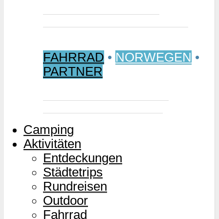
Jetzt buchen: Samischer
Wintermarkt 2027 in Jokkmokk
FAHRRAD
•
NORWEGEN
•
PARTNER
Mjølkevegen – Norwegens
Milchstraße für Zweiräder
Camping
Aktivitäten
Entdeckungen
Städtetrips
Rundreisen
Outdoor
Fahrrad