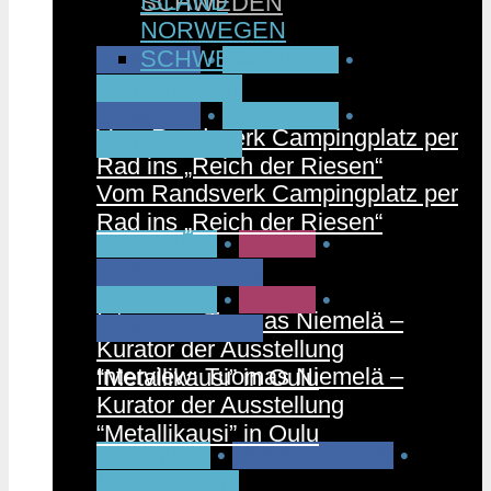
ISLAND
SCHWEDEN
NORWEGEN
SCHWEDEN
CAMPEN
•
FAHRRAD
•
NORWEGEN
CAMPEN
•
FAHRRAD
•
Vom Randsverk Campingplatz per
NORWEGEN
Rad ins „Reich der Riesen“
Vom Randsverk Campingplatz per
Rad ins „Reich der Riesen“
FINNLAND
•
MUSIK
•
STÄDTETRIPS
FINNLAND
•
MUSIK
•
Interview: Tuomas Niemelä –
STÄDTETRIPS
Kurator der Ausstellung
Interview: Tuomas Niemelä –
“Metallikausi” in Oulu
Kurator der Ausstellung
“Metallikausi” in Oulu
PARTNER
•
RUNDREISEN
•
SCHWEDEN