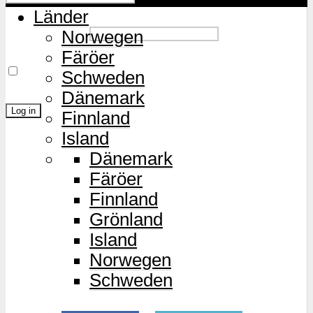
Länder
Password
Norwegen
Färöer
Remember Me
Schweden
Dänemark
Finnland
Island
Lost Password?
Dänemark
Färöer
Finnland
Grönland
Island
Norwegen
Schweden