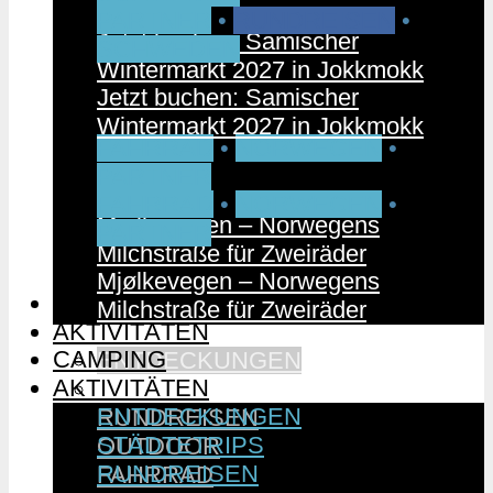
PARTNER
•
RUNDREISEN
•
Jetzt buchen: Samischer
SCHWEDEN
Wintermarkt 2027 in Jokkmokk
Jetzt buchen: Samischer
Wintermarkt 2027 in Jokkmokk
FAHRRAD
•
NORWEGEN
•
PARTNER
FAHRRAD
•
NORWEGEN
•
Mjølkevegen – Norwegens
PARTNER
Milchstraße für Zweiräder
Mjølkevegen – Norwegens
CAMPING
Milchstraße für Zweiräder
AKTIVITÄTEN
CAMPING
ENTDECKUNGEN
AKTIVITÄTEN
STÄDTETRIPS
ENTDECKUNGEN
RUNDREISEN
STÄDTETRIPS
OUTDOOR
RUNDREISEN
FAHRRAD