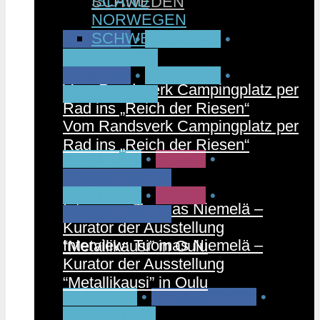
ISLAND
SCHWEDEN
NORWEGEN
SCHWEDEN
CAMPEN
•
FAHRRAD
•
NORWEGEN
CAMPEN
•
FAHRRAD
•
Vom Randsverk Campingplatz per
NORWEGEN
Rad ins „Reich der Riesen“
Vom Randsverk Campingplatz per
Rad ins „Reich der Riesen“
FINNLAND
•
MUSIK
•
STÄDTETRIPS
FINNLAND
•
MUSIK
•
Interview: Tuomas Niemelä –
STÄDTETRIPS
Kurator der Ausstellung
Interview: Tuomas Niemelä –
“Metallikausi” in Oulu
Kurator der Ausstellung
“Metallikausi” in Oulu
PARTNER
•
RUNDREISEN
•
SCHWEDEN