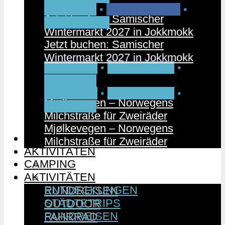
PARTNER
•
RUNDREISEN
•
Jetzt buchen: Samischer
SCHWEDEN
Wintermarkt 2027 in Jokkmokk
Jetzt buchen: Samischer
Wintermarkt 2027 in Jokkmokk
FAHRRAD
•
NORWEGEN
•
PARTNER
FAHRRAD
•
NORWEGEN
•
Mjølkevegen – Norwegens
PARTNER
Milchstraße für Zweiräder
Mjølkevegen – Norwegens
CAMPING
Milchstraße für Zweiräder
AKTIVITÄTEN
CAMPING
ENTDECKUNGEN
AKTIVITÄTEN
STÄDTETRIPS
ENTDECKUNGEN
RUNDREISEN
STÄDTETRIPS
OUTDOOR
RUNDREISEN
FAHRRAD