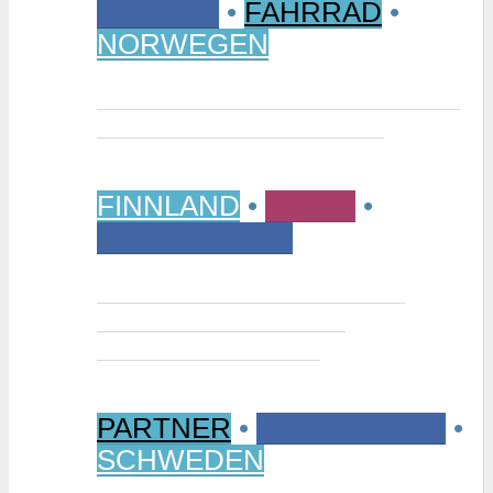
CAMPEN
•
FAHRRAD
•
NORWEGEN
Vom Randsverk Campingplatz per
Rad ins „Reich der Riesen“
FINNLAND
•
MUSIK
•
STÄDTETRIPS
Interview: Tuomas Niemelä –
Kurator der Ausstellung
“Metallikausi” in Oulu
PARTNER
•
RUNDREISEN
•
SCHWEDEN