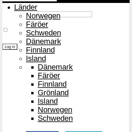
Länder
Password
Norwegen
Färöer
Remember Me
Schweden
Dänemark
Finnland
Island
Lost Password?
Dänemark
Färöer
Finnland
Grönland
Island
Norwegen
Schweden