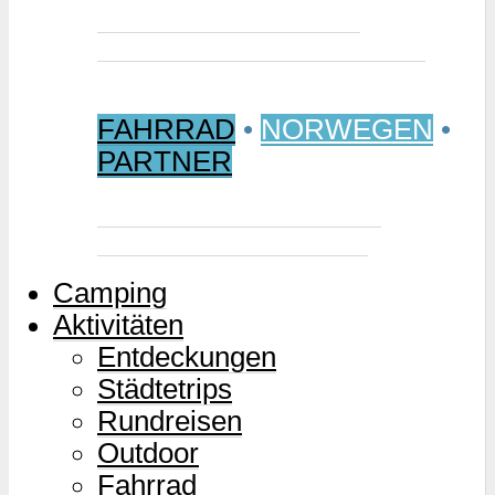
Jetzt buchen: Samischer
Wintermarkt 2027 in Jokkmokk
FAHRRAD
•
NORWEGEN
•
PARTNER
Mjølkevegen – Norwegens
Milchstraße für Zweiräder
Camping
Aktivitäten
Entdeckungen
Städtetrips
Rundreisen
Outdoor
Fahrrad