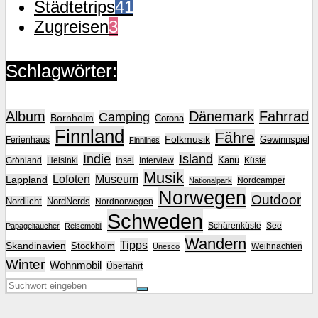
Städtetrips
41
Zugreisen
3
Schlagwörter:
Album
Dänemark
Fahrrad
Camping
Bornholm
Corona
Finnland
Fähre
Folkmusik
Gewinnspiel
Ferienhaus
Finnlines
Indie
Island
Kanu
Grönland
Helsinki
Insel
Interview
Küste
Musik
Lofoten
Museum
Lappland
Nordcamper
Nationalpark
Norwegen
Outdoor
Nordlicht
NordNerds
Nordnorwegen
Schweden
Schärenküste
See
Papageitaucher
Reisemobil
Wandern
Tipps
Skandinavien
Stockholm
Weihnachten
Unesco
Winter
Wohnmobil
Überfahrt