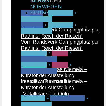
ISLAND
SCHWEDEN
NORWEGEN
SCHWEDEN
CAMPEN
•
FAHRRAD
•
NORWEGEN
CAMPEN
•
FAHRRAD
•
Vom Randsverk Campingplatz per
NORWEGEN
Rad ins „Reich der Riesen“
Vom Randsverk Campingplatz per
Rad ins „Reich der Riesen“
FINNLAND
•
MUSIK
•
STÄDTETRIPS
FINNLAND
•
MUSIK
•
Interview: Tuomas Niemelä –
STÄDTETRIPS
Kurator der Ausstellung
Interview: Tuomas Niemelä –
“Metallikausi” in Oulu
Kurator der Ausstellung
“Metallikausi” in Oulu
PARTNER
•
RUNDREISEN
•
SCHWEDEN