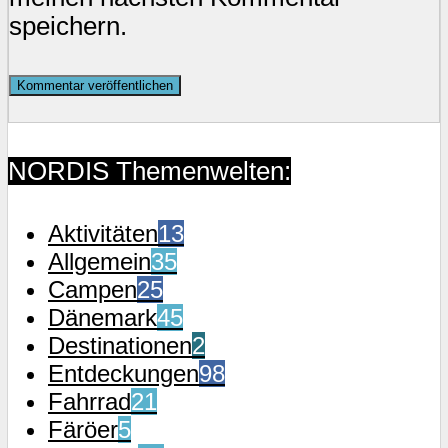
speichern.
NORDIS Themenwelten:
Aktivitäten
13
Allgemein
35
Campen
25
Dänemark
45
Destinationen
2
Entdeckungen
98
Fahrrad
21
Färöer
5