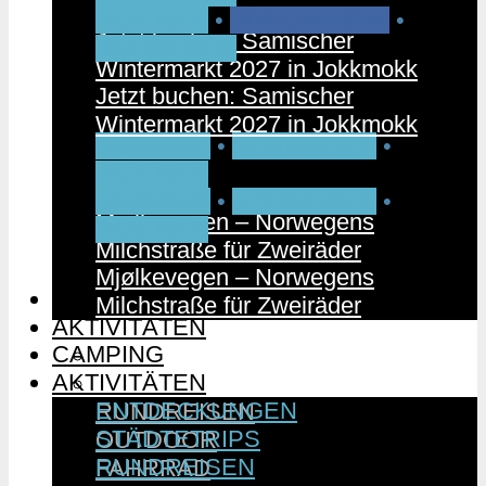
PARTNER
•
RUNDREISEN
•
Jetzt buchen: Samischer
SCHWEDEN
Wintermarkt 2027 in Jokkmokk
Jetzt buchen: Samischer
Wintermarkt 2027 in Jokkmokk
FAHRRAD
•
NORWEGEN
•
PARTNER
FAHRRAD
•
NORWEGEN
•
Mjølkevegen – Norwegens
PARTNER
Milchstraße für Zweiräder
Mjølkevegen – Norwegens
CAMPING
Milchstraße für Zweiräder
AKTIVITÄTEN
CAMPING
ENTDECKUNGEN
AKTIVITÄTEN
STÄDTETRIPS
ENTDECKUNGEN
RUNDREISEN
STÄDTETRIPS
OUTDOOR
RUNDREISEN
FAHRRAD