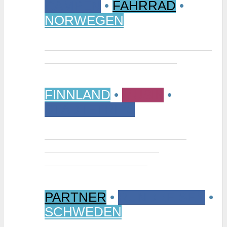
CAMPEN
•
FAHRRAD
•
NORWEGEN
Vom Randsverk Campingplatz per
Rad ins „Reich der Riesen“
FINNLAND
•
MUSIK
•
STÄDTETRIPS
Interview: Tuomas Niemelä –
Kurator der Ausstellung
“Metallikausi” in Oulu
PARTNER
•
RUNDREISEN
•
SCHWEDEN