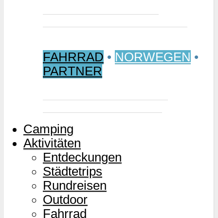
Jetzt buchen: Samischer
Wintermarkt 2027 in Jokkmokk
FAHRRAD
•
NORWEGEN
•
PARTNER
Mjølkevegen – Norwegens
Milchstraße für Zweiräder
Camping
Aktivitäten
Entdeckungen
Städtetrips
Rundreisen
Outdoor
Fahrrad