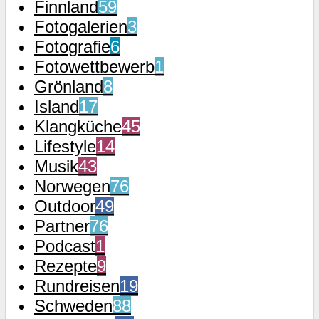
Finnland
59
Fotogalerien
3
Fotografie
6
Fotowettbewerb
1
Grönland
8
Island
17
Klangküche
45
Lifestyle
14
Musik
43
Norwegen
76
Outdoor
49
Partner
76
Podcast
1
Rezepte
9
Rundreisen
19
Schweden
88