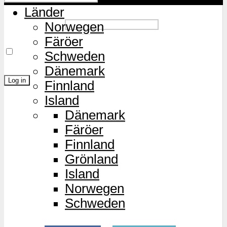
Länder
Password
Norwegen
Färöer
Remember Me
Schweden
Dänemark
Finnland
Island
Lost Password?
Dänemark
Färöer
Finnland
Grönland
Island
Norwegen
Schweden