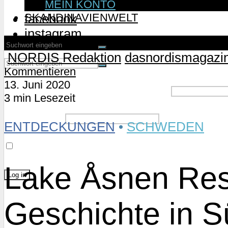
MEIN KONTO
SKANDINAVIENWELT
facebook
instagram
NORDIS Redaktion
dasnordismagazi
Kommentieren
13. Juni 2020
Username or Email Address
3 min Lesezeit
Password
ENTDECKUNGEN
•
SCHWEDEN
Remember Me
Lake Åsnen Res
Lost Password?
Geschichte in 