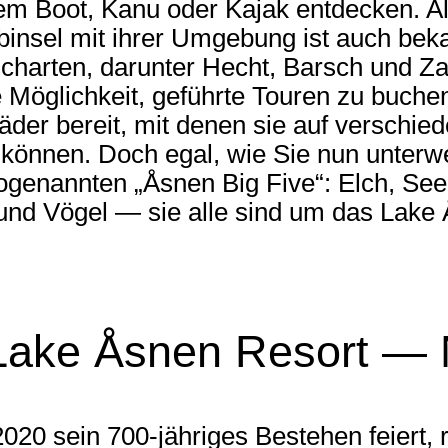
m Boot, Kanu oder Kajak entdecken. Al
binsel mit ihrer Umgebung ist auch beka
Fischarten, darunter Hecht, Barsch und 
 Möglichkeit, geführte Touren zu buche
äder bereit, mit denen sie auf verschi
können. Doch egal, wie Sie nun unterwe
genannten „Åsnen Big Five“: Elch, Seea
 und Vögel — sie alle sind um das Lake
ake Åsnen Resort — Na
0 sein 700-jähriges Bestehen feiert, re