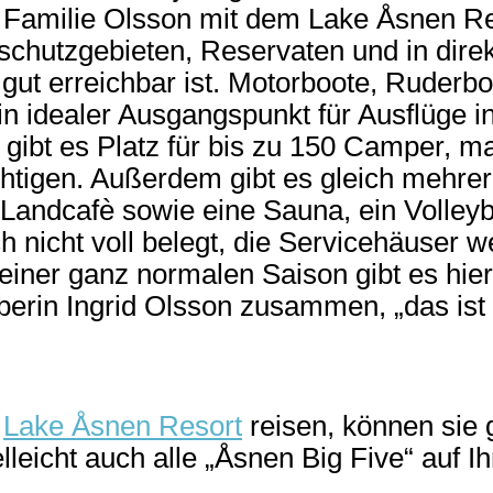
t Familie Olsson mit dem Lake Åsnen Re
urschutzgebieten, Reservaten und in di
gut erreichbar ist. Motorboote, Ruder
in idealer Ausgangspunkt für Ausflüge i
ibt es Platz für bis zu 150 Camper, ma
htigen. Außerdem gibt es gleich mehrer
Landcafè sowie eine Sauna, ein Volleyba
ch nicht voll belegt, die Servicehäuser w
 einer ganz normalen Saison gibt es hier 
eiberin Ingrid Olsson zusammen, „das ist
s
Lake Åsnen Resort
reisen, können sie 
leicht auch alle „Åsnen Big Five“ auf I