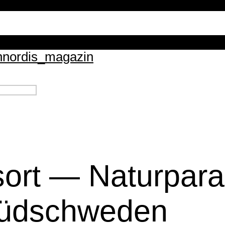
n
nordis_magazin
ort — Naturpara
Südschweden