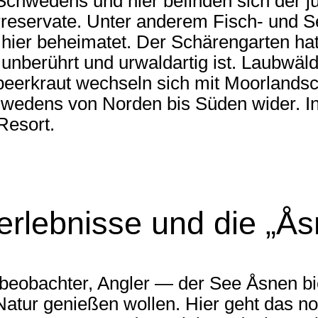
Schwedens und hier befinden sich der j
reservate. Unter anderem Fisch- und Se
 hier beheimatet. Der Schärengarten ha
 unberührt und urwaldartig ist. Laubwäl
beerkraut wechseln sich mit Moorlands
edens von Norden bis Süden wider. In
Resort.
rlebnisse und die „Ås
lbeobachter, Angler — der See Åsnen bi
der Natur genießen wollen. Hier geht das