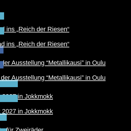
N
 ins „Reich der Riesen“
N
 ins „Reich der Riesen“
S
der Ausstellung “Metallikausi” in Oulu
S
der Ausstellung “Metallikausi” in Oulu
EDEN
t 2027 in Jokkmokk
EDEN
t 2027 in Jokkmokk
ER
e für Zweiräder