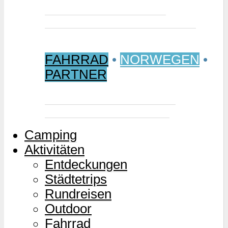
Jetzt buchen: Samischer
Wintermarkt 2027 in Jokkmokk
FAHRRAD
•
NORWEGEN
•
PARTNER
Mjølkevegen – Norwegens
Milchstraße für Zweiräder
Camping
Aktivitäten
Entdeckungen
Städtetrips
Rundreisen
Outdoor
Fahrrad