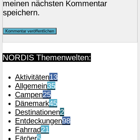
meinen nächsten Kommentar
speichern.
NORDIS Themenwelten:
Aktivitäten
13
Allgemein
35
Campen
25
Dänemark
45
Destinationen
2
Entdeckungen
98
Fahrrad
21
Färöer
5