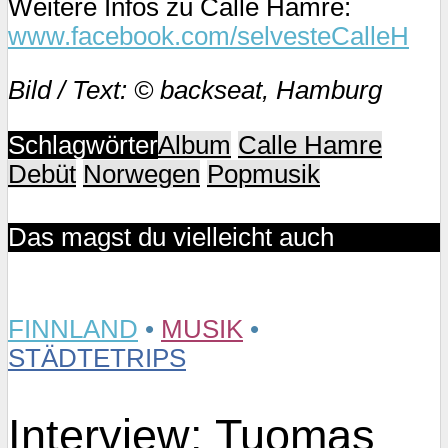
Weitere Infos zu Calle Hamre:
www.facebook.com/selvesteCalleH
Bild / Text: © backseat, Hamburg
Schlagwörter
Album
Calle Hamre
Debüt
Norwegen
Popmusik
Das magst du vielleicht auch
FINNLAND
•
MUSIK
•
STÄDTETRIPS
Interview: Tuomas