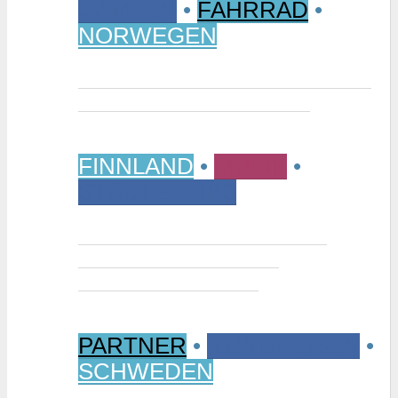
CAMPEN
•
FAHRRAD
•
NORWEGEN
Vom Randsverk Campingplatz per
Rad ins „Reich der Riesen“
FINNLAND
•
MUSIK
•
STÄDTETRIPS
Interview: Tuomas Niemelä –
Kurator der Ausstellung
“Metallikausi” in Oulu
PARTNER
•
RUNDREISEN
•
SCHWEDEN