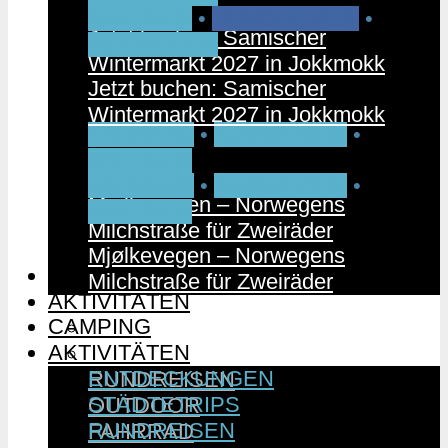
PARTNER
•
RUNDREISEN
•
Jetzt buchen: Samischer
SCHWEDEN
Wintermarkt 2027 in Jokkmokk
Jetzt buchen: Samischer
Wintermarkt 2027 in Jokkmokk
FAHRRAD
•
NORWEGEN
•
PARTNER
FAHRRAD
•
NORWEGEN
•
Mjølkevegen – Norwegens
PARTNER
Milchstraße für Zweiräder
Mjølkevegen – Norwegens
CAMPING
Milchstraße für Zweiräder
AKTIVITÄTEN
CAMPING
ENTDECKUNGEN
AKTIVITÄTEN
STÄDTETRIPS
ENTDECKUNGEN
RUNDREISEN
STÄDTETRIPS
OUTDOOR
RUNDREISEN
FAHRRAD