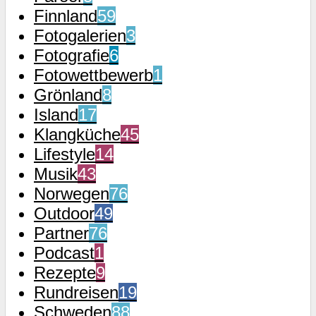
Finnland
59
Fotogalerien
3
Fotografie
6
Fotowettbewerb
1
Grönland
8
Island
17
Klangküche
45
Lifestyle
14
Musik
43
Norwegen
76
Outdoor
49
Partner
76
Podcast
1
Rezepte
9
Rundreisen
19
Schweden
88