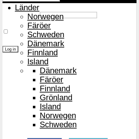
Länder
Password
Norwegen
Färöer
Remember Me
Schweden
Dänemark
Finnland
Island
Lost Password?
Dänemark
Färöer
Finnland
Grönland
Island
Norwegen
Schweden