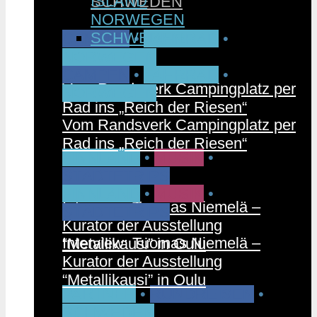
ISLAND
SCHWEDEN
NORWEGEN
SCHWEDEN
CAMPEN
•
FAHRRAD
•
NORWEGEN
CAMPEN
•
FAHRRAD
•
Vom Randsverk Campingplatz per
NORWEGEN
Rad ins „Reich der Riesen“
Vom Randsverk Campingplatz per
Rad ins „Reich der Riesen“
FINNLAND
•
MUSIK
•
STÄDTETRIPS
FINNLAND
•
MUSIK
•
Interview: Tuomas Niemelä –
STÄDTETRIPS
Kurator der Ausstellung
Interview: Tuomas Niemelä –
“Metallikausi” in Oulu
Kurator der Ausstellung
“Metallikausi” in Oulu
PARTNER
•
RUNDREISEN
•
SCHWEDEN