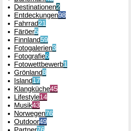
Destinationen
2
Entdeckungen
98
Fahrrad
21
Färöer
5
Finnland
59
Fotogalerien
3
Fotografie
6
Fotowettbewerb
1
Grönland
8
Island
17
Klangküche
45
Lifestyle
14
Musik
43
Norwegen
76
Outdoor
49
Partner
76