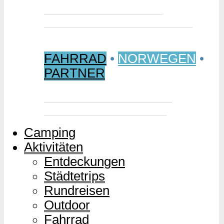
Jetzt buchen: Samischer
Wintermarkt 2027 in Jokkmokk
FAHRRAD
•
NORWEGEN
•
PARTNER
Mjølkevegen – Norwegens
Milchstraße für Zweiräder
Camping
Aktivitäten
Entdeckungen
Städtetrips
Rundreisen
Outdoor
Fahrrad