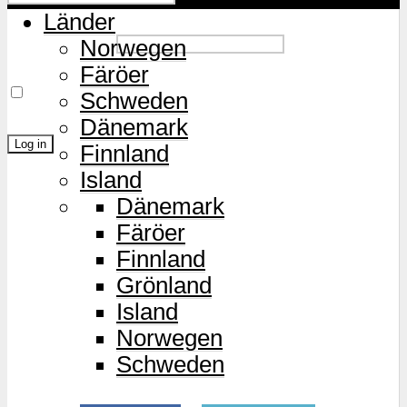
Länder
Password
Norwegen
Färöer
Remember Me
Schweden
Dänemark
Finnland
Island
Lost Password?
Dänemark
Färöer
Finnland
Grönland
Island
Norwegen
Schweden