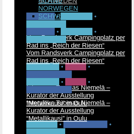
ISLAND
SCHWEDEN
NORWEGEN
SCHWEDEN
CAMPEN
•
FAHRRAD
•
NORWEGEN
CAMPEN
•
FAHRRAD
•
Vom Randsverk Campingplatz per
NORWEGEN
Rad ins „Reich der Riesen“
Vom Randsverk Campingplatz per
Rad ins „Reich der Riesen“
FINNLAND
•
MUSIK
•
STÄDTETRIPS
FINNLAND
•
MUSIK
•
Interview: Tuomas Niemelä –
STÄDTETRIPS
Kurator der Ausstellung
Interview: Tuomas Niemelä –
“Metallikausi” in Oulu
Kurator der Ausstellung
“Metallikausi” in Oulu
PARTNER
•
RUNDREISEN
•
SCHWEDEN