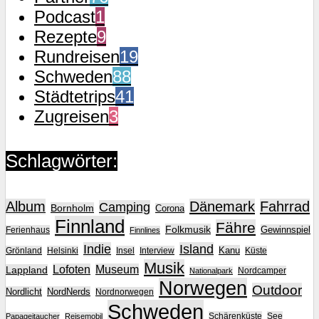
Podcast
1
Rezepte
9
Rundreisen
19
Schweden
88
Städtetrips
41
Zugreisen
3
Schlagwörter:
Album
Dänemark
Fahrrad
Camping
Bornholm
Corona
Finnland
Fähre
Folkmusik
Gewinnspiel
Ferienhaus
Finnlines
Indie
Island
Kanu
Grönland
Helsinki
Insel
Interview
Küste
Musik
Lofoten
Museum
Lappland
Nordcamper
Nationalpark
Norwegen
Outdoor
Nordlicht
NordNerds
Nordnorwegen
Schweden
Schärenküste
See
Papageitaucher
Reisemobil