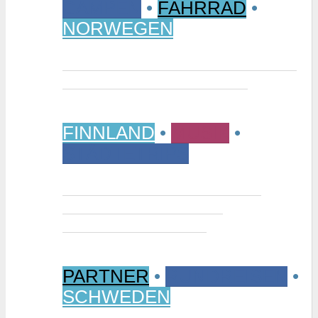
CAMPEN
•
FAHRRAD
•
NORWEGEN
Vom Randsverk Campingplatz per
Rad ins „Reich der Riesen“
FINNLAND
•
MUSIK
•
STÄDTETRIPS
Interview: Tuomas Niemelä –
Kurator der Ausstellung
“Metallikausi” in Oulu
PARTNER
•
RUNDREISEN
•
SCHWEDEN