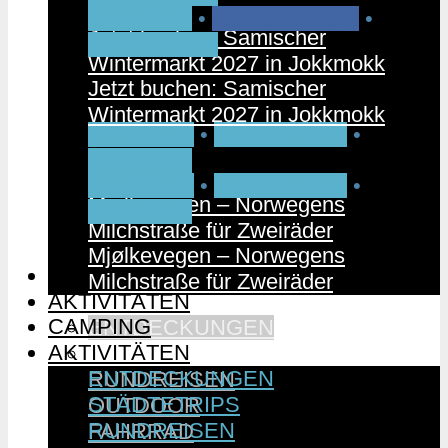
PARTNER
•
RUNDREISEN
•
Jetzt buchen: Samischer
SCHWEDEN
Wintermarkt 2027 in Jokkmokk
Jetzt buchen: Samischer
Wintermarkt 2027 in Jokkmokk
FAHRRAD
•
NORWEGEN
•
PARTNER
FAHRRAD
•
NORWEGEN
•
Mjølkevegen – Norwegens
PARTNER
Milchstraße für Zweiräder
Mjølkevegen – Norwegens
CAMPING
Milchstraße für Zweiräder
AKTIVITÄTEN
CAMPING
ENTDECKUNGEN
AKTIVITÄTEN
STÄDTETRIPS
ENTDECKUNGEN
RUNDREISEN
STÄDTETRIPS
OUTDOOR
RUNDREISEN
FAHRRAD