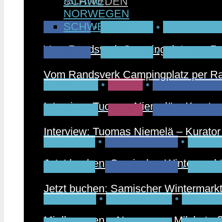
ISLAND
SCHWEDEN
NORWEGEN
SCHWEDEN
CAMPEN
•
FAHRRAD
•
NORWEGE
Vom Randsverk Campingplatz per Rad
CAMPEN
•
FAHRRAD
•
NORWEGE
Vom Randsverk Campingplatz per Rad
FINNLAND
•
MUSIK
•
STÄDTETRIP
Interview: Tuomas Niemelä – Kurator 
FINNLAND
•
MUSIK
•
STÄDTETRIP
Interview: Tuomas Niemelä – Kurator 
PARTNER
•
RUNDREISEN
•
SCHW
Jetzt buchen: Samischer Wintermark
PARTNER
•
RUNDREISEN
•
SCHW
Jetzt buchen: Samischer Wintermark
FAHRRAD
•
NORWEGEN
•
PARTN
Mjølkevegen – Norwegens Milchstraß