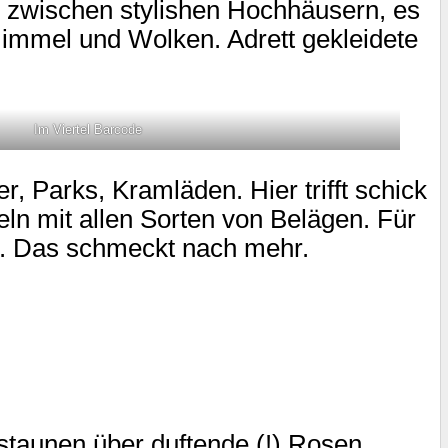
n zwischen stylishen Hochhäusern, es
immel und Wolken. Adrett gekleidete
Im Viertel Barcode
, Parks, Kramläden. Hier trifft schick
feln mit allen Sorten von Belägen. Für
ne. Das schmeckt nach mehr.
taunen über duftende (!) Rosen,