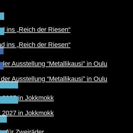
N
 ins „Reich der Riesen“
N
 ins „Reich der Riesen“
S
der Ausstellung “Metallikausi” in Oulu
S
der Ausstellung “Metallikausi” in Oulu
EDEN
t 2027 in Jokkmokk
EDEN
t 2027 in Jokkmokk
ER
e für Zweiräder