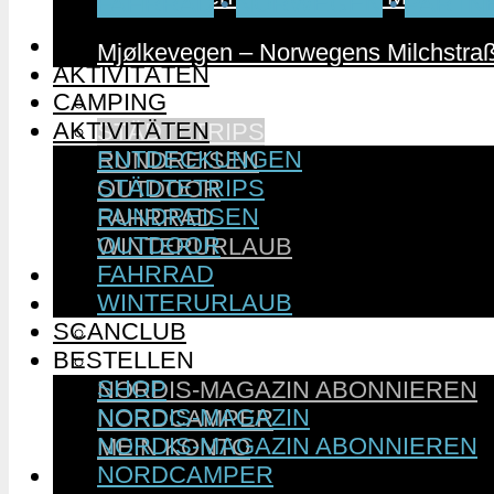
FAHRRAD
•
NORWEGEN
•
PARTN
CAMPING
Mjølkevegen – Norwegens Milchstraß
AKTIVITÄTEN
CAMPING
ENTDECKUNGEN
AKTIVITÄTEN
STÄDTETRIPS
ENTDECKUNGEN
RUNDREISEN
STÄDTETRIPS
OUTDOOR
RUNDREISEN
FAHRRAD
OUTDOOR
WINTERURLAUB
FAHRRAD
SCANCLUB
WINTERURLAUB
BESTELLEN
SCANCLUB
SHOP
BESTELLEN
NORDIS-MAGAZIN
SHOP
NORDIS-MAGAZIN ABONNIEREN
NORDIS-MAGAZIN
NORDCAMPER
NORDIS-MAGAZIN ABONNIEREN
MEIN KONTO
NORDCAMPER
SKANDINAVIENWELT