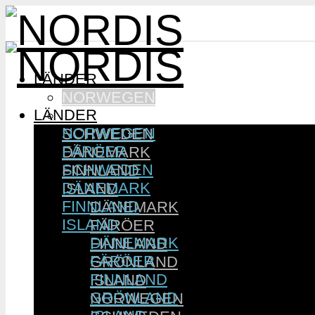
LÄNDER
NORWEGEN
LÄNDER
FÄRÖER
NORWEGEN
SCHWEDEN
FÄRÖER
DÄNEMARK
SCHWEDEN
FINNLAND
DÄNEMARK
ISLAND
FINNLAND
DÄNEMARK
ISLAND
FÄRÖER
DÄNEMARK
FINNLAND
FÄRÖER
GRÖNLAND
FINNLAND
ISLAND
GRÖNLAND
NORWEGEN