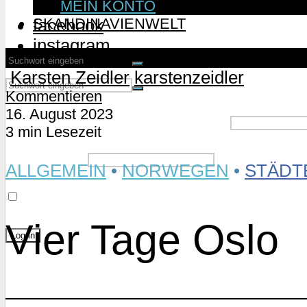
MEIN KONTO
SKANDINAVIENWELT
facebook
instagram
Karsten Zeidler
karstenzeidler
Kommentieren
16. August 2023
Username or Email Address
3 min Lesezeit
Password
ALLGEMEIN
•
NORWEGEN
•
STÄDT
Remember Me
Vier Tage Oslo
Lost Password?