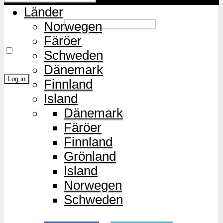
Länder
Password
Norwegen
Färöer
Remember Me
Schweden
Dänemark
Finnland
Island
Lost Password?
Dänemark
Färöer
Finnland
Grönland
Island
Norwegen
Schweden