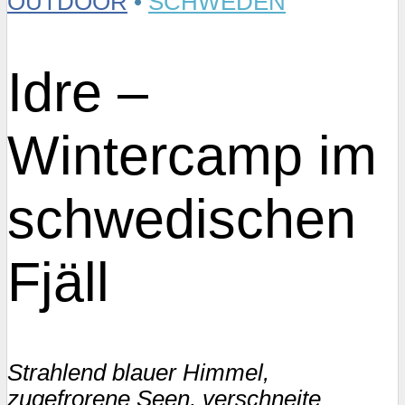
OUTDOOR
•
SCHWEDEN
Idre –
Wintercamp im
schwedischen
Fjäll
Strahlend blauer Himmel,
zugefrorene Seen, verschneite