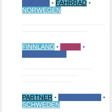
CAMPEN
•
FAHRRAD
•
NORWEGEN
Vom Randsverk Campingplatz per
Rad ins „Reich der Riesen“
FINNLAND
•
MUSIK
•
STÄDTETRIPS
Interview: Tuomas Niemelä –
Kurator der Ausstellung
“Metallikausi” in Oulu
PARTNER
•
RUNDREISEN
•
SCHWEDEN