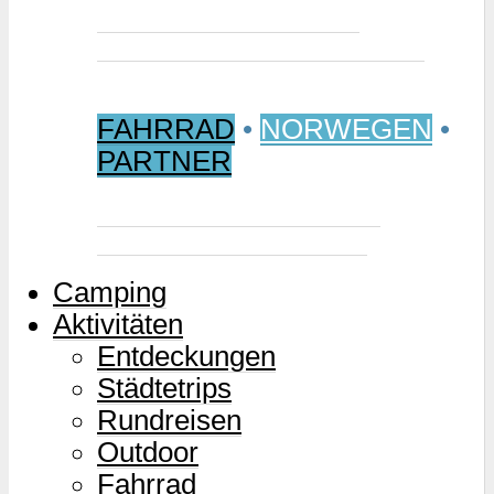
Jetzt buchen: Samischer
Wintermarkt 2027 in Jokkmokk
FAHRRAD
•
NORWEGEN
•
PARTNER
Mjølkevegen – Norwegens
Milchstraße für Zweiräder
Camping
Aktivitäten
Entdeckungen
Städtetrips
Rundreisen
Outdoor
Fahrrad