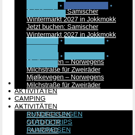
PARTNER
•
RUNDREISEN
•
Jetzt buchen: Samischer
SCHWEDEN
Wintermarkt 2027 in Jokkmokk
Jetzt buchen: Samischer
Wintermarkt 2027 in Jokkmokk
FAHRRAD
•
NORWEGEN
•
PARTNER
FAHRRAD
•
NORWEGEN
•
Mjølkevegen – Norwegens
PARTNER
Milchstraße für Zweiräder
Mjølkevegen – Norwegens
CAMPING
Milchstraße für Zweiräder
AKTIVITÄTEN
CAMPING
ENTDECKUNGEN
AKTIVITÄTEN
STÄDTETRIPS
ENTDECKUNGEN
RUNDREISEN
STÄDTETRIPS
OUTDOOR
RUNDREISEN
FAHRRAD