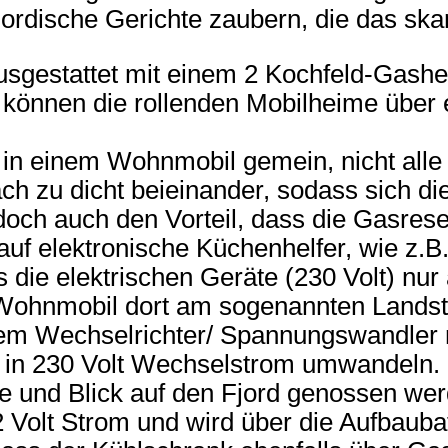
rdische Gerichte zaubern, die das ska
usgestattet mit einem 2 Kochfeld-Gash
können die rollenden Mobilheime über e
n einem Wohnmobil gemein, nicht alle H
ach zu dicht beieinander, sodass sich d
edoch auch den Vorteil, dass die Gasre
 auf elektronische Küchenhelfer, wie z
ss die elektrischen Geräte (230 Volt) nu
ohnmobil dort am sogenannten Landstro
nem Wechselrichter/ Spannungswandler 
ie in 230 Volt Wechselstrom umwandeln
e und Blick auf den Fjord genossen wer
 Volt Strom und wird über die Aufbaubatt