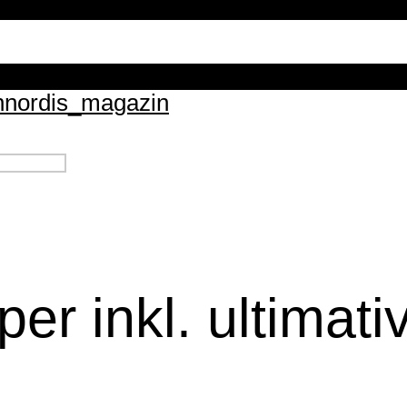
n
nordis_magazin
r inkl. ultimat