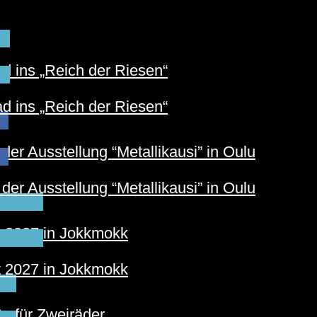
N
 ins „Reich der Riesen“
N
 ins „Reich der Riesen“
S
der Ausstellung “Metallikausi” in Oulu
S
der Ausstellung “Metallikausi” in Oulu
EDEN
t 2027 in Jokkmokk
EDEN
t 2027 in Jokkmokk
ER
e für Zweiräder