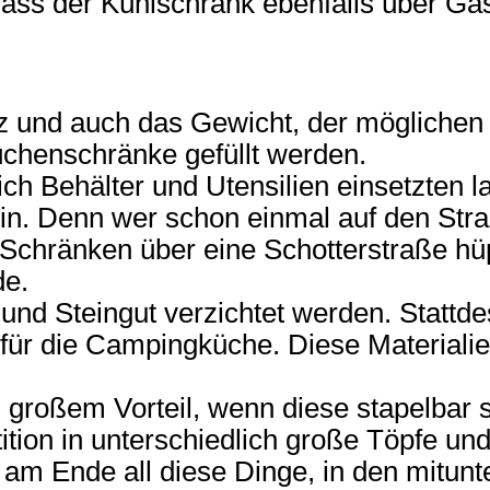
dass der Kühlschrank ebenfalls über G
tz und auch das Gewicht, der möglichen
üchenschränke gefüllt werden.
sich Behälter und Utensilien einsetzten 
sein. Denn wer schon einmal auf den St
 Schränken über eine Schotterstraße hüp
de.
n und Steingut verzichtet werden. Stattd
für die Campingküche. Diese Materialie
großem Vorteil, wenn diese stapelbar si
stition in unterschiedlich große Töpfe u
m Ende all diese Dinge, in den mitunte