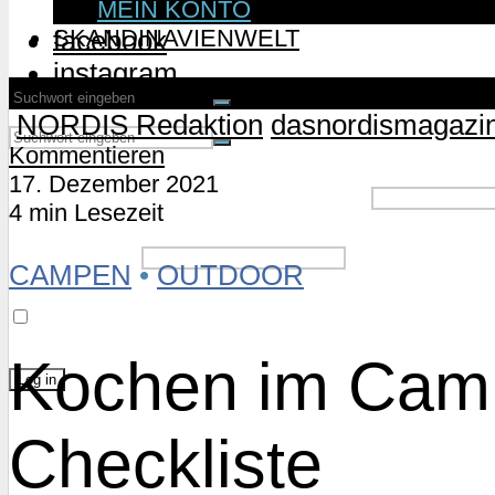
MEIN KONTO
SKANDINAVIENWELT
facebook
instagram
NORDIS Redaktion
dasnordismagazi
Kommentieren
17. Dezember 2021
Username or Email Address
4 min Lesezeit
Password
CAMPEN
•
OUTDOOR
Remember Me
Kochen im Campe
Lost Password?
Checkliste