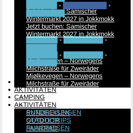
PARTNER
•
RUNDREISEN
•
Jetzt buchen: Samischer
SCHWEDEN
Wintermarkt 2027 in Jokkmokk
Jetzt buchen: Samischer
Wintermarkt 2027 in Jokkmokk
FAHRRAD
•
NORWEGEN
•
PARTNER
FAHRRAD
•
NORWEGEN
•
Mjølkevegen – Norwegens
PARTNER
Milchstraße für Zweiräder
Mjølkevegen – Norwegens
CAMPING
Milchstraße für Zweiräder
AKTIVITÄTEN
CAMPING
ENTDECKUNGEN
AKTIVITÄTEN
STÄDTETRIPS
ENTDECKUNGEN
RUNDREISEN
STÄDTETRIPS
OUTDOOR
RUNDREISEN
FAHRRAD