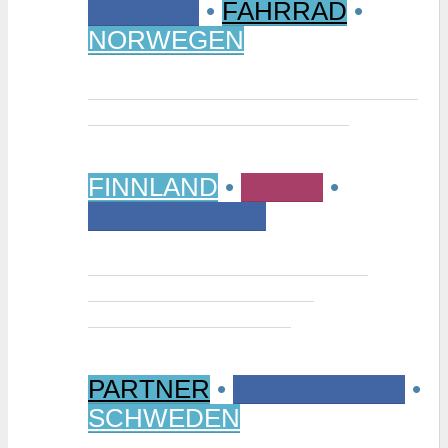
CAMPEN
•
FAHRRAD
•
NORWEGEN
Vom Randsverk Campingplatz per
Rad ins „Reich der Riesen“
FINNLAND
•
MUSIK
•
STÄDTETRIPS
Interview: Tuomas Niemelä –
Kurator der Ausstellung
“Metallikausi” in Oulu
PARTNER
•
RUNDREISEN
•
SCHWEDEN