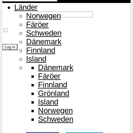
Länder
Password
Norwegen
Färöer
Remember Me
Schweden
Dänemark
Finnland
Island
Lost Password?
Dänemark
Färöer
Finnland
Grönland
Island
Norwegen
Schweden