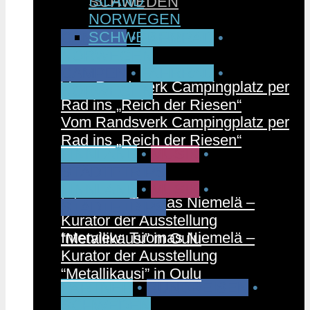
ISLAND
SCHWEDEN
NORWEGEN
SCHWEDEN
CAMPEN
•
FAHRRAD
•
NORWEGEN
CAMPEN
•
FAHRRAD
•
Vom Randsverk Campingplatz per
NORWEGEN
Rad ins „Reich der Riesen“
Vom Randsverk Campingplatz per
Rad ins „Reich der Riesen“
FINNLAND
•
MUSIK
•
STÄDTETRIPS
FINNLAND
•
MUSIK
•
Interview: Tuomas Niemelä –
STÄDTETRIPS
Kurator der Ausstellung
Interview: Tuomas Niemelä –
“Metallikausi” in Oulu
Kurator der Ausstellung
“Metallikausi” in Oulu
PARTNER
•
RUNDREISEN
•
SCHWEDEN