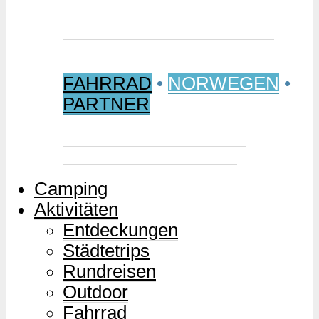
Jetzt buchen: Samischer
Wintermarkt 2027 in Jokkmokk
FAHRRAD
•
NORWEGEN
•
PARTNER
Mjølkevegen – Norwegens
Milchstraße für Zweiräder
Camping
Aktivitäten
Entdeckungen
Städtetrips
Rundreisen
Outdoor
Fahrrad