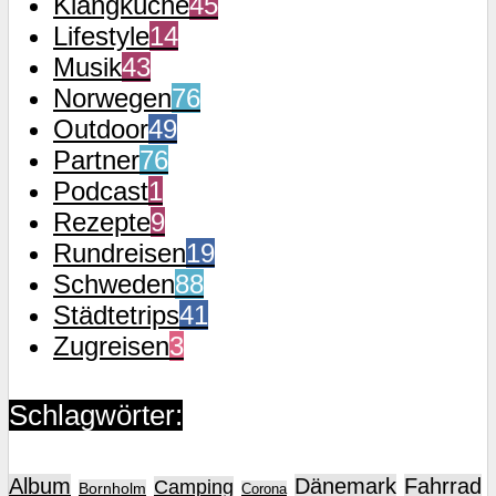
Klangküche
45
Lifestyle
14
Musik
43
Norwegen
76
Outdoor
49
Partner
76
Podcast
1
Rezepte
9
Rundreisen
19
Schweden
88
Städtetrips
41
Zugreisen
3
Schlagwörter:
Album
Dänemark
Fahrrad
Camping
Bornholm
Corona