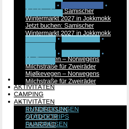
PARTNER
•
RUNDREISEN
•
Jetzt buchen: Samischer
SCHWEDEN
Wintermarkt 2027 in Jokkmokk
Jetzt buchen: Samischer
Wintermarkt 2027 in Jokkmokk
FAHRRAD
•
NORWEGEN
•
PARTNER
FAHRRAD
•
NORWEGEN
•
Mjølkevegen – Norwegens
PARTNER
Milchstraße für Zweiräder
Mjølkevegen – Norwegens
CAMPING
Milchstraße für Zweiräder
AKTIVITÄTEN
CAMPING
ENTDECKUNGEN
AKTIVITÄTEN
STÄDTETRIPS
ENTDECKUNGEN
RUNDREISEN
STÄDTETRIPS
OUTDOOR
RUNDREISEN
FAHRRAD