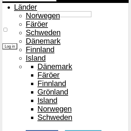
Länder
Password
Norwegen
Färöer
Remember Me
Schweden
Dänemark
Finnland
Island
Lost Password?
Dänemark
Färöer
Finnland
Grönland
Island
Norwegen
Schweden