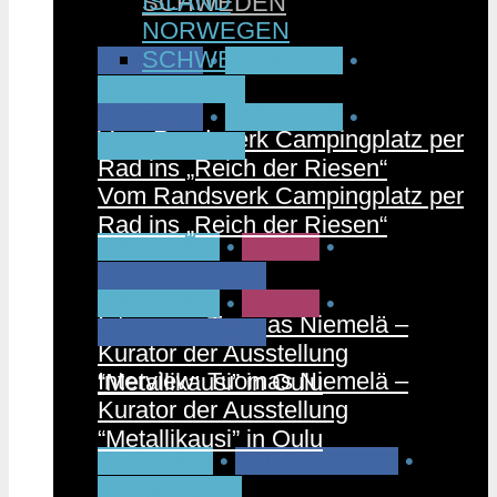
ISLAND
SCHWEDEN
NORWEGEN
SCHWEDEN
CAMPEN
•
FAHRRAD
•
NORWEGEN
CAMPEN
•
FAHRRAD
•
Vom Randsverk Campingplatz per
NORWEGEN
Rad ins „Reich der Riesen“
Vom Randsverk Campingplatz per
Rad ins „Reich der Riesen“
FINNLAND
•
MUSIK
•
STÄDTETRIPS
FINNLAND
•
MUSIK
•
Interview: Tuomas Niemelä –
STÄDTETRIPS
Kurator der Ausstellung
Interview: Tuomas Niemelä –
“Metallikausi” in Oulu
Kurator der Ausstellung
“Metallikausi” in Oulu
PARTNER
•
RUNDREISEN
•
SCHWEDEN