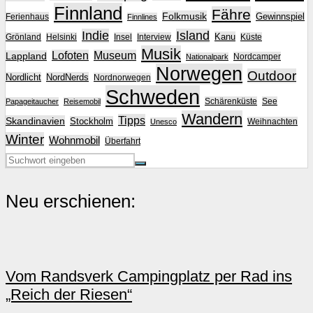
Finnland
Fähre
Folkmusik
Gewinnspiel
Ferienhaus
Finnlines
Indie
Island
Kanu
Grönland
Helsinki
Insel
Interview
Küste
Musik
Lofoten
Museum
Lappland
Nordcamper
Nationalpark
Norwegen
Outdoor
Nordlicht
NordNerds
Nordnorwegen
Schweden
Schärenküste
See
Papageitaucher
Reisemobil
Wandern
Tipps
Skandinavien
Stockholm
Weihnachten
Unesco
Winter
Wohnmobil
Überfahrt
Neu erschienen:
Vom Randsverk Campingplatz per Rad ins
„Reich der Riesen“