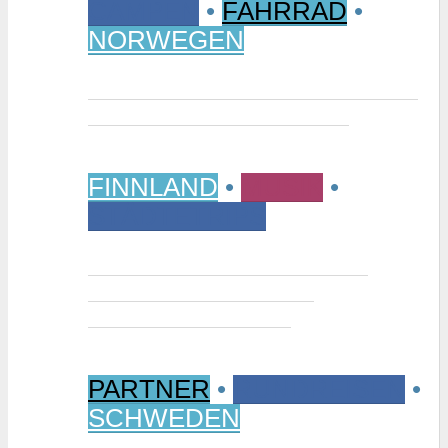
CAMPEN
•
FAHRRAD
•
NORWEGEN
Vom Randsverk Campingplatz per
Rad ins „Reich der Riesen“
FINNLAND
•
MUSIK
•
STÄDTETRIPS
Interview: Tuomas Niemelä –
Kurator der Ausstellung
“Metallikausi” in Oulu
PARTNER
•
RUNDREISEN
•
SCHWEDEN