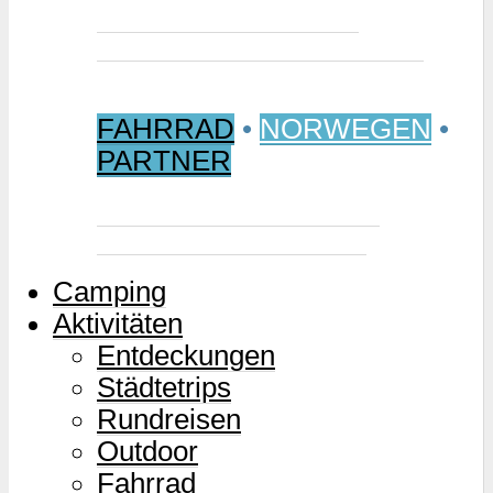
Jetzt buchen: Samischer
Wintermarkt 2027 in Jokkmokk
FAHRRAD
•
NORWEGEN
•
PARTNER
Mjølkevegen – Norwegens
Milchstraße für Zweiräder
Camping
Aktivitäten
Entdeckungen
Städtetrips
Rundreisen
Outdoor
Fahrrad