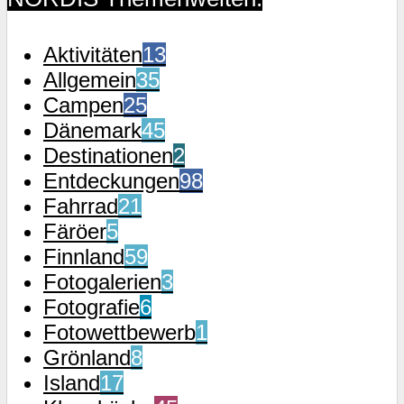
Aktivitäten
13
Allgemein
35
Campen
25
Dänemark
45
Destinationen
2
Entdeckungen
98
Fahrrad
21
Färöer
5
Finnland
59
Fotogalerien
3
Fotografie
6
Fotowettbewerb
1
Grönland
8
Island
17