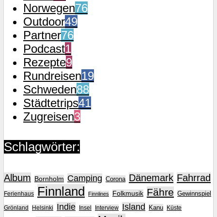
Norwegen
76
Outdoor
49
Partner
76
Podcast
1
Rezepte
9
Rundreisen
19
Schweden
88
Städtetrips
41
Zugreisen
3
Schlagwörter:
Album
Dänemark
Fahrrad
Camping
Bornholm
Corona
Finnland
Fähre
Folkmusik
Gewinnspiel
Ferienhaus
Finnlines
Indie
Island
Kanu
Grönland
Helsinki
Insel
Interview
Küste