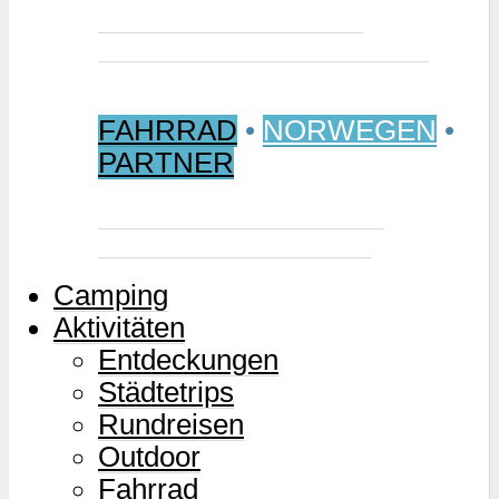
Jetzt buchen: Samischer
Wintermarkt 2027 in Jokkmokk
FAHRRAD
•
NORWEGEN
•
PARTNER
Mjølkevegen – Norwegens
Milchstraße für Zweiräder
Camping
Aktivitäten
Entdeckungen
Städtetrips
Rundreisen
Outdoor
Fahrrad