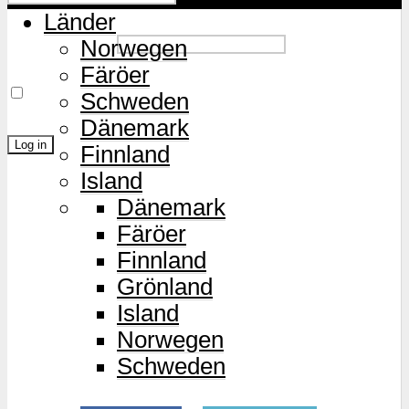
Länder
Password
Norwegen
Färöer
Remember Me
Schweden
Dänemark
Finnland
Island
Lost Password?
Dänemark
Färöer
Finnland
Grönland
Island
Norwegen
Schweden