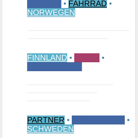
CAMPEN
•
FAHRRAD
•
NORWEGEN
Vom Randsverk Campingplatz per
Rad ins „Reich der Riesen“
FINNLAND
•
MUSIK
•
STÄDTETRIPS
Interview: Tuomas Niemelä –
Kurator der Ausstellung
“Metallikausi” in Oulu
PARTNER
•
RUNDREISEN
•
SCHWEDEN