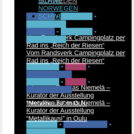
ISLAND
SCHWEDEN
NORWEGEN
SCHWEDEN
CAMPEN
•
FAHRRAD
•
NORWEGEN
CAMPEN
•
FAHRRAD
•
Vom Randsverk Campingplatz per
NORWEGEN
Rad ins „Reich der Riesen“
Vom Randsverk Campingplatz per
Rad ins „Reich der Riesen“
FINNLAND
•
MUSIK
•
STÄDTETRIPS
FINNLAND
•
MUSIK
•
Interview: Tuomas Niemelä –
STÄDTETRIPS
Kurator der Ausstellung
Interview: Tuomas Niemelä –
“Metallikausi” in Oulu
Kurator der Ausstellung
“Metallikausi” in Oulu
PARTNER
•
RUNDREISEN
•
SCHWEDEN