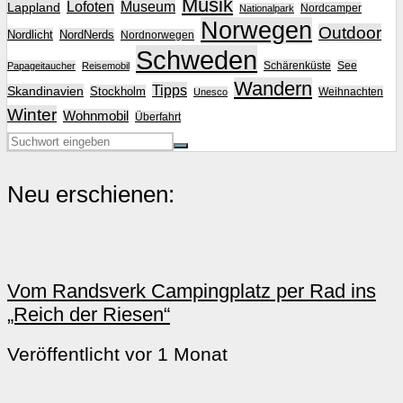
Musik
Lofoten
Museum
Lappland
Nordcamper
Nationalpark
Norwegen
Outdoor
Nordlicht
NordNerds
Nordnorwegen
Schweden
Schärenküste
See
Papageitaucher
Reisemobil
Wandern
Tipps
Skandinavien
Stockholm
Weihnachten
Unesco
Winter
Wohnmobil
Überfahrt
Neu erschienen:
Vom Randsverk Campingplatz per Rad ins
„Reich der Riesen“
Veröffentlicht vor 1 Monat