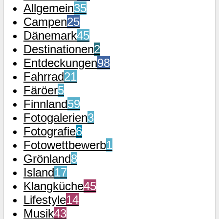
Allgemein
35
Campen
25
Dänemark
45
Destinationen
2
Entdeckungen
98
Fahrrad
21
Färöer
5
Finnland
59
Fotogalerien
3
Fotografie
6
Fotowettbewerb
1
Grönland
8
Island
17
Klangküche
45
Lifestyle
14
Musik
43