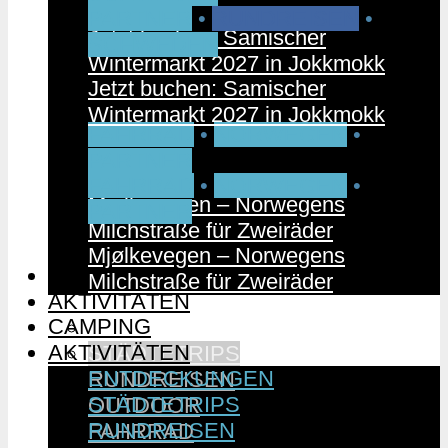
PARTNER
•
RUNDREISEN
•
Jetzt buchen: Samischer
SCHWEDEN
Wintermarkt 2027 in Jokkmokk
Jetzt buchen: Samischer
Wintermarkt 2027 in Jokkmokk
FAHRRAD
•
NORWEGEN
•
PARTNER
FAHRRAD
•
NORWEGEN
•
Mjølkevegen – Norwegens
PARTNER
Milchstraße für Zweiräder
Mjølkevegen – Norwegens
CAMPING
Milchstraße für Zweiräder
AKTIVITÄTEN
CAMPING
ENTDECKUNGEN
AKTIVITÄTEN
STÄDTETRIPS
ENTDECKUNGEN
RUNDREISEN
STÄDTETRIPS
OUTDOOR
RUNDREISEN
FAHRRAD