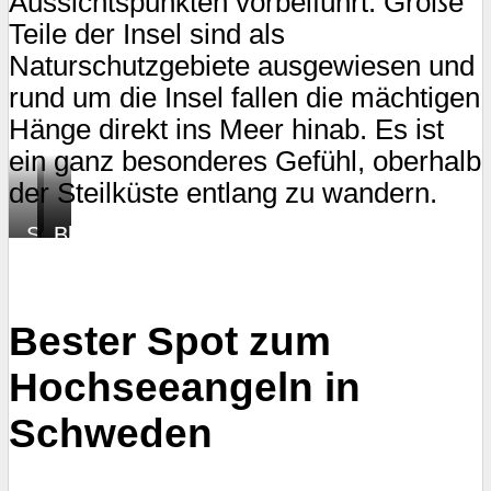
Aussichtspunkten vorbeiführt. Große
Teile der Insel sind als
Naturschutzgebiete ausgewiesen und
rund um die Insel fallen die mächtigen
Hänge direkt ins Meer hinab. Es ist
ein ganz besonderes Gefühl, oberhalb
der Steilküste entlang zu wandern.
Schild
Pause
Blick
Skåneleden
bei
auf
Rydebäcksbadet
Ålabodarna
Bester Spot zum
Hochseeangeln in
Schweden