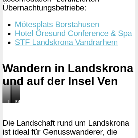
Übernachtungsbetriebe:
Mötesplats Borstahusen
Hotel Öresund Conference & Spa
STF Landskrona Vandrarhem
Wandern in Landskrona
und auf der Insel Ven
Unterwegs
Pause
Mötesplats
auf
mit
Borstahusen
dem
Blick
Die Landschaft rund um Landskrona
Skåneleden
auf
ist ideal für Genusswanderer, die
Ven