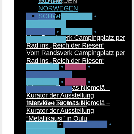
ISLAND
SCHWEDEN
NORWEGEN
SCHWEDEN
CAMPEN
•
FAHRRAD
•
NORWEGEN
CAMPEN
•
FAHRRAD
•
Vom Randsverk Campingplatz per
NORWEGEN
Rad ins „Reich der Riesen“
Vom Randsverk Campingplatz per
Rad ins „Reich der Riesen“
FINNLAND
•
MUSIK
•
STÄDTETRIPS
FINNLAND
•
MUSIK
•
Interview: Tuomas Niemelä –
STÄDTETRIPS
Kurator der Ausstellung
Interview: Tuomas Niemelä –
“Metallikausi” in Oulu
Kurator der Ausstellung
“Metallikausi” in Oulu
PARTNER
•
RUNDREISEN
•
SCHWEDEN