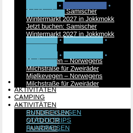
PARTNER
•
RUNDREISEN
•
Jetzt buchen: Samischer
SCHWEDEN
Wintermarkt 2027 in Jokkmokk
Jetzt buchen: Samischer
Wintermarkt 2027 in Jokkmokk
FAHRRAD
•
NORWEGEN
•
PARTNER
FAHRRAD
•
NORWEGEN
•
Mjølkevegen – Norwegens
PARTNER
Milchstraße für Zweiräder
Mjølkevegen – Norwegens
CAMPING
Milchstraße für Zweiräder
AKTIVITÄTEN
CAMPING
ENTDECKUNGEN
AKTIVITÄTEN
STÄDTETRIPS
ENTDECKUNGEN
RUNDREISEN
STÄDTETRIPS
OUTDOOR
RUNDREISEN
FAHRRAD