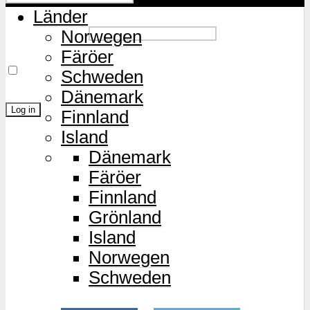
Länder
Password
Norwegen
Färöer
Remember Me
Schweden
Dänemark
Finnland
Island
Lost Password?
Dänemark
Färöer
Finnland
Grönland
Island
Norwegen
Schweden