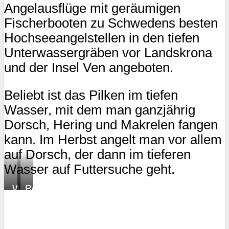
Angelausflüge mit geräumigen
Fischerbooten zu Schwedens besten
Hochseeangelstellen in den tiefen
Unterwassergräben vor Landskrona
und der Insel Ven angeboten.
Beliebt ist das Pilken im tiefen
Wasser, mit dem man ganzjährig
Dorsch, Hering und Makrelen fangen
kann. Im Herbst angelt man vor allem
auf Dorsch, der dann im tieferen
Wasser auf Futtersuche geht.
Warten
Bereit
auf
zum
den
Angeln
großen
auf