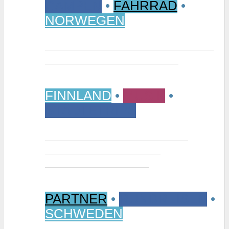
CAMPEN
•
FAHRRAD
•
NORWEGEN
Vom Randsverk Campingplatz per
Rad ins „Reich der Riesen“
FINNLAND
•
MUSIK
•
STÄDTETRIPS
Interview: Tuomas Niemelä –
Kurator der Ausstellung
“Metallikausi” in Oulu
PARTNER
•
RUNDREISEN
•
SCHWEDEN