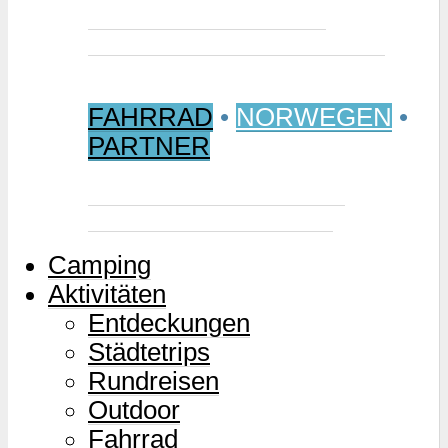
Jetzt buchen: Samischer
Wintermarkt 2027 in Jokkmokk
FAHRRAD
•
NORWEGEN
•
PARTNER
Mjølkevegen – Norwegens
Milchstraße für Zweiräder
Camping
Aktivitäten
Entdeckungen
Städtetrips
Rundreisen
Outdoor
Fahrrad