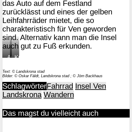
das Auto auf dem Festland
zurücklässt und eines der gelben
Leihfahrräder mietet, die so
charakteristisch für Ven geworden
sind. Alternativ kann man die Insel
auch gut zu Fuß erkunden.
Ausblick
Kurs
auf
Insel
den
Ven
Text: © Landskrona stad
Bilder: © Oskar Fäldt, Landskrona stad ; © Jörn Backhaus
Öresund
Schlagwörter
Fahrrad
Insel Ven
Landskrona
Wandern
Das magst du vielleicht auch