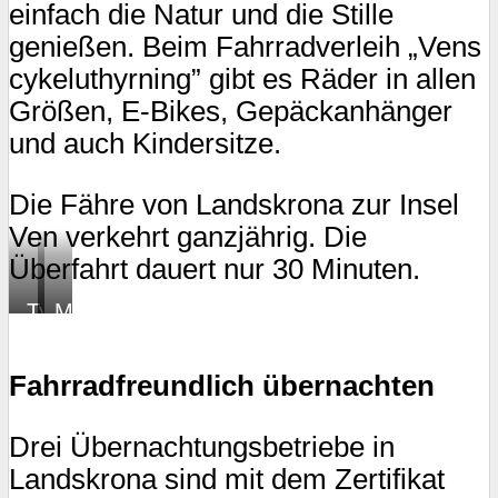
einfach die Natur und die Stille
genießen. Beim Fahrradverleih „Vens
cykeluthyrning” gibt es Räder in allen
Größen, E-Bikes, Gepäckanhänger
und auch Kindersitze.
Die Fähre von Landskrona zur Insel
Ven verkehrt ganzjährig. Die
Überfahrt dauert nur 30 Minuten.
Typisch
Mit
Insel
den
Ven
gelben
Fahrradfreundlich übernachten
Leihrädern
unterwegs
Drei Übernachtungsbetriebe in
Landskrona sind mit dem Zertifikat