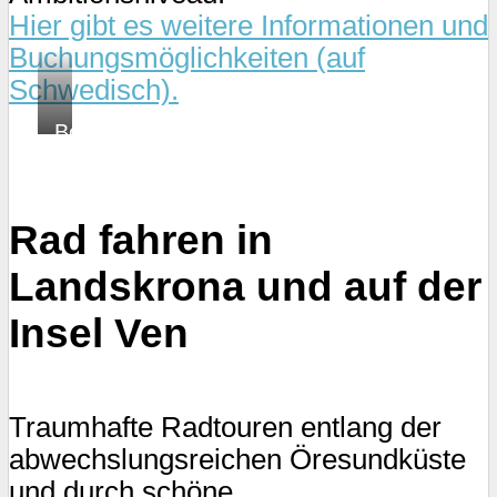
Hier gibt es weitere Informationen und
Buchungsmöglichkeiten (auf
Schwedisch).
Borstahusen:
Blick
auf
die
Rad fahren in
Insel
Ven
Landskrona und auf der
Insel Ven
Traumhafte Radtouren entlang der
abwechslungsreichen Öresundküste
und durch schöne