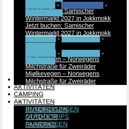
PARTNER
•
RUNDREISEN
•
Jetzt buchen: Samischer
SCHWEDEN
Wintermarkt 2027 in Jokkmokk
Jetzt buchen: Samischer
Wintermarkt 2027 in Jokkmokk
FAHRRAD
•
NORWEGEN
•
PARTNER
FAHRRAD
•
NORWEGEN
•
Mjølkevegen – Norwegens
PARTNER
Milchstraße für Zweiräder
Mjølkevegen – Norwegens
CAMPING
Milchstraße für Zweiräder
AKTIVITÄTEN
CAMPING
ENTDECKUNGEN
AKTIVITÄTEN
STÄDTETRIPS
ENTDECKUNGEN
RUNDREISEN
STÄDTETRIPS
OUTDOOR
RUNDREISEN
FAHRRAD