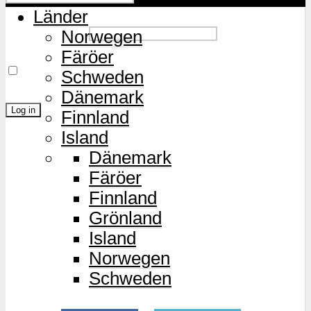
Länder
Password
Norwegen
Färöer
Remember Me
Schweden
Dänemark
Finnland
Island
Lost Password?
Dänemark
Färöer
Finnland
Grönland
Island
Norwegen
Schweden