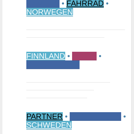
CAMPEN
•
FAHRRAD
•
NORWEGEN
Vom Randsverk Campingplatz per
Rad ins „Reich der Riesen“
FINNLAND
•
MUSIK
•
STÄDTETRIPS
Interview: Tuomas Niemelä –
Kurator der Ausstellung
“Metallikausi” in Oulu
PARTNER
•
RUNDREISEN
•
SCHWEDEN