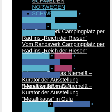
ISLAND
SCHWEDEN
NORWEGEN
SCHWEDEN
CAMPEN
•
FAHRRAD
•
NORWEGEN
CAMPEN
•
FAHRRAD
•
Vom Randsverk Campingplatz per
NORWEGEN
Rad ins „Reich der Riesen“
Vom Randsverk Campingplatz per
Rad ins „Reich der Riesen“
FINNLAND
•
MUSIK
•
STÄDTETRIPS
FINNLAND
•
MUSIK
•
Interview: Tuomas Niemelä –
STÄDTETRIPS
Kurator der Ausstellung
Interview: Tuomas Niemelä –
“Metallikausi” in Oulu
Kurator der Ausstellung
“Metallikausi” in Oulu
PARTNER
•
RUNDREISEN
•
SCHWEDEN