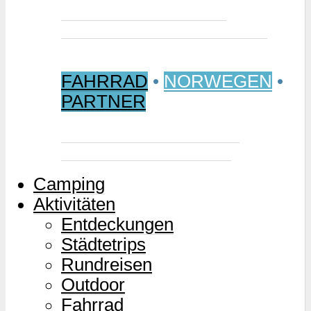
Jetzt buchen: Samischer
Wintermarkt 2027 in Jokkmokk
FAHRRAD
•
NORWEGEN
•
PARTNER
Mjølkevegen – Norwegens
Milchstraße für Zweiräder
Camping
Aktivitäten
Entdeckungen
Städtetrips
Rundreisen
Outdoor
Fahrrad