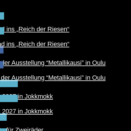
N
 ins „Reich der Riesen“
N
 ins „Reich der Riesen“
S
der Ausstellung “Metallikausi” in Oulu
S
der Ausstellung “Metallikausi” in Oulu
EDEN
t 2027 in Jokkmokk
EDEN
t 2027 in Jokkmokk
ER
e für Zweiräder