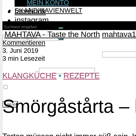
MEIN KONTO
SKANDINAVIENWELT
facebook
instagram
MAHTAVA - Taste the North
mahtava1
Kommentieren
3. Juni 2019
Username or Email Address
3 min Lesezeit
Password
KLANGKÜCHE
•
REZEPTE
Remember Me
Smörgåstårta – 
Lost Password?