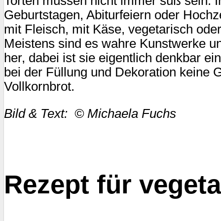
Torten müssen nicht immer süß sein. I
Geburtstagen, Abiturfeiern oder Hochze
mit Fleisch, mit Käse, vegetarisch ode
Meistens sind es wahre Kunstwerke un
her, dabei ist sie eigentlich denkbar e
bei der Füllung und Dekoration keine G
Vollkornbrot.
Bild & Text:
© Michaela Fuchs
Rezept für veget