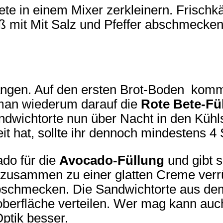
ete in einem Mixer zerkleinern. Frischk
ß mit Mit Salz und Pfeffer abschmecken
ngen. Auf den ersten Brot-Boden komm
 man wiederum darauf die
Rote Bete-Fü
dwichtorte nun über Nacht in den Kühls
 Zeit hat, sollte ihr dennoch mindesten
do für die
Avocado-Füllung
und gibt 
s zusammen zu einer glatten Creme verr
 abschmecken. Die Sandwichtorte aus d
oberfläche verteilen. Wer mag kann au
Optik besser.