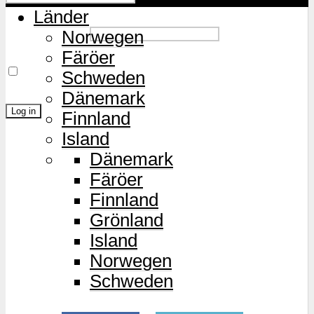
Länder
Password
Norwegen
Färöer
Remember Me
Schweden
Dänemark
Finnland
Island
Lost Password?
Dänemark
Färöer
Finnland
Grönland
Island
Norwegen
Schweden