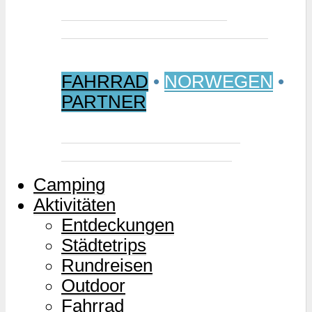
Jetzt buchen: Samischer
Wintermarkt 2027 in Jokkmokk
FAHRRAD
•
NORWEGEN
•
PARTNER
Mjølkevegen – Norwegens
Milchstraße für Zweiräder
Camping
Aktivitäten
Entdeckungen
Städtetrips
Rundreisen
Outdoor
Fahrrad