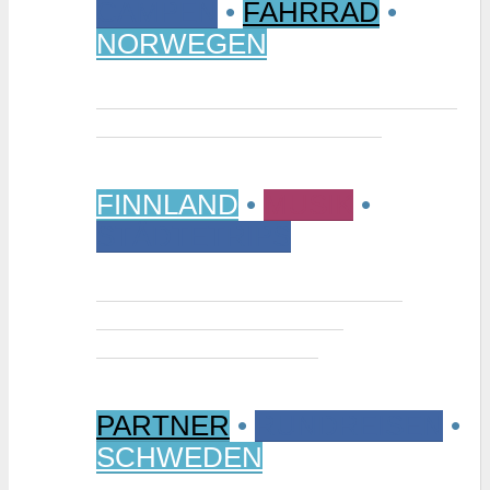
CAMPEN
•
FAHRRAD
•
NORWEGEN
Vom Randsverk Campingplatz per
Rad ins „Reich der Riesen“
FINNLAND
•
MUSIK
•
STÄDTETRIPS
Interview: Tuomas Niemelä –
Kurator der Ausstellung
“Metallikausi” in Oulu
PARTNER
•
RUNDREISEN
•
SCHWEDEN