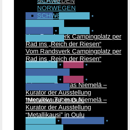
ISLAND
SCHWEDEN
NORWEGEN
SCHWEDEN
CAMPEN
•
FAHRRAD
•
NORWEGEN
CAMPEN
•
FAHRRAD
•
Vom Randsverk Campingplatz per
NORWEGEN
Rad ins „Reich der Riesen“
Vom Randsverk Campingplatz per
Rad ins „Reich der Riesen“
FINNLAND
•
MUSIK
•
STÄDTETRIPS
FINNLAND
•
MUSIK
•
Interview: Tuomas Niemelä –
STÄDTETRIPS
Kurator der Ausstellung
Interview: Tuomas Niemelä –
“Metallikausi” in Oulu
Kurator der Ausstellung
“Metallikausi” in Oulu
PARTNER
•
RUNDREISEN
•
SCHWEDEN