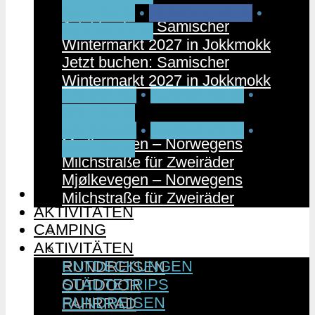
PARTNER
•
RUNDREISEN
•
Jetzt buchen: Samischer
SCHWEDEN
Wintermarkt 2027 in Jokkmokk
Jetzt buchen: Samischer
Wintermarkt 2027 in Jokkmokk
FAHRRAD
•
NORWEGEN
•
PARTNER
FAHRRAD
•
NORWEGEN
•
Mjølkevegen – Norwegens
PARTNER
Milchstraße für Zweiräder
Mjølkevegen – Norwegens
CAMPING
Milchstraße für Zweiräder
AKTIVITÄTEN
CAMPING
ENTDECKUNGEN
AKTIVITÄTEN
STÄDTETRIPS
ENTDECKUNGEN
RUNDREISEN
STÄDTETRIPS
OUTDOOR
RUNDREISEN
FAHRRAD