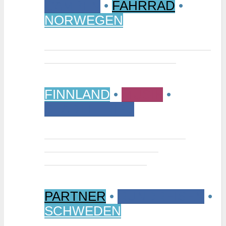
CAMPEN
•
FAHRRAD
•
NORWEGEN
Vom Randsverk Campingplatz per
Rad ins „Reich der Riesen“
FINNLAND
•
MUSIK
•
STÄDTETRIPS
Interview: Tuomas Niemelä –
Kurator der Ausstellung
“Metallikausi” in Oulu
PARTNER
•
RUNDREISEN
•
SCHWEDEN