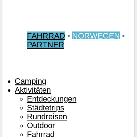
Jetzt buchen: Samischer
Wintermarkt 2027 in Jokkmokk
FAHRRAD
•
NORWEGEN
•
PARTNER
Mjølkevegen – Norwegens
Milchstraße für Zweiräder
Camping
Aktivitäten
Entdeckungen
Städtetrips
Rundreisen
Outdoor
Fahrrad