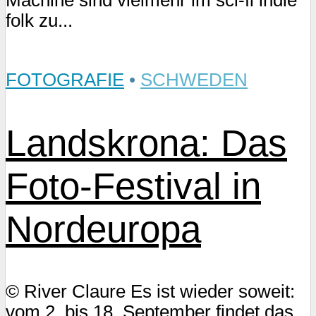
Machine sind vielmehr im sci-fi indie
folk zu...
FOTOGRAFIE
•
SCHWEDEN
Landskrona: Das
Foto-Festival in
Nordeuropa
© River Claure Es ist wieder soweit:
vom 2. bis 18. September findet das