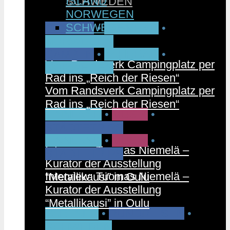
ISLAND
SCHWEDEN
NORWEGEN
SCHWEDEN
CAMPEN
•
FAHRRAD
•
NORWEGEN
CAMPEN
•
FAHRRAD
•
Vom Randsverk Campingplatz per
NORWEGEN
Rad ins „Reich der Riesen“
Vom Randsverk Campingplatz per
Rad ins „Reich der Riesen“
FINNLAND
•
MUSIK
•
STÄDTETRIPS
FINNLAND
•
MUSIK
•
Interview: Tuomas Niemelä –
STÄDTETRIPS
Kurator der Ausstellung
Interview: Tuomas Niemelä –
“Metallikausi” in Oulu
Kurator der Ausstellung
“Metallikausi” in Oulu
PARTNER
•
RUNDREISEN
•
SCHWEDEN