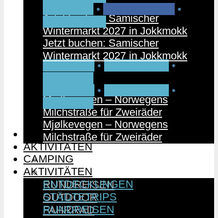
PARTNER
•
RUNDREISEN
•
Jetzt buchen: Samischer
SCHWEDEN
Wintermarkt 2027 in Jokkmokk
Jetzt buchen: Samischer
Wintermarkt 2027 in Jokkmokk
FAHRRAD
•
NORWEGEN
•
PARTNER
FAHRRAD
•
NORWEGEN
•
Mjølkevegen – Norwegens
PARTNER
Milchstraße für Zweiräder
Mjølkevegen – Norwegens
CAMPING
Milchstraße für Zweiräder
AKTIVITÄTEN
CAMPING
ENTDECKUNGEN
AKTIVITÄTEN
STÄDTETRIPS
ENTDECKUNGEN
RUNDREISEN
STÄDTETRIPS
OUTDOOR
RUNDREISEN
FAHRRAD